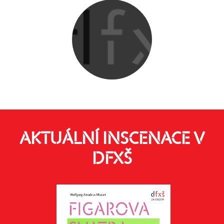
AKTUÁLNÍ INSCENACE V
DFXŠ