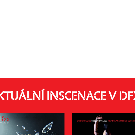
KTUÁLNÍ INSCENACE V DF