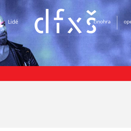
Lidé
činohra
op