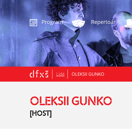
.
Program
Repertoár
Lidé
OLEKSII GUNKO
OLEKSII GUNKO
[HOST]