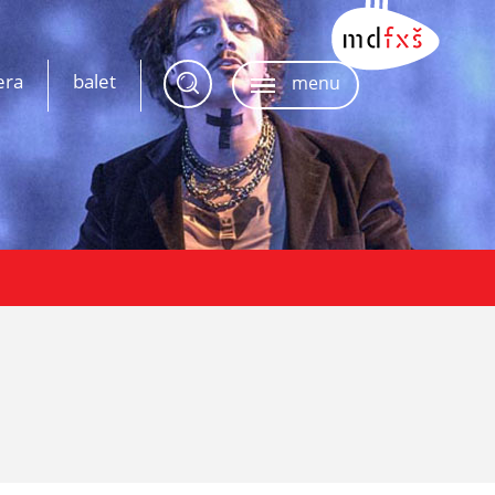
era
balet
menu