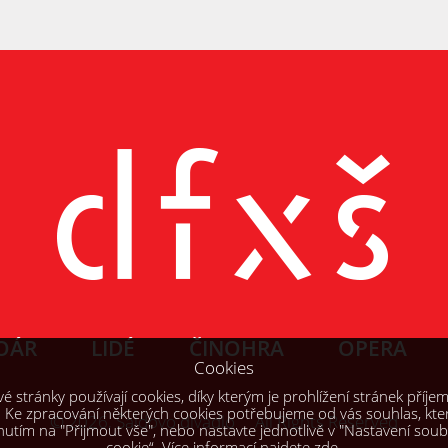
OÁR
LIDÉ
ČINOHRA
OPERA
Cookies
 stránky používají cookies, díky kterým je prohlížení stránek příjem
. Ke zpracování některých cookies potřebujeme od vás souhlas, kte
© 2026, Šaldovo divadlo All Rights Reserved
knutím na "Přijmout vše", nebo nastavte jednotlivě v "Nastavení sou
cookie“. Více informací najdete
zde
.