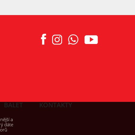
BALET
KONTAKTY
nější a
rý dáte
borů