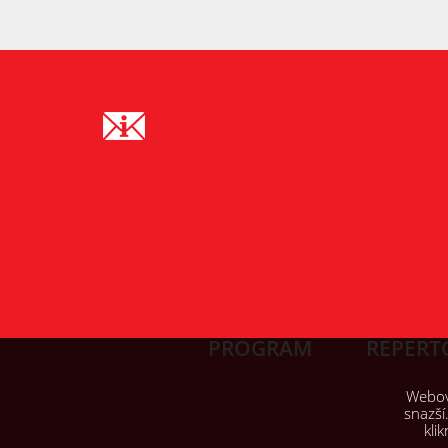
PROGRAM
REPERT
Webové
snazší
kli