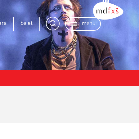
era
balet
menu