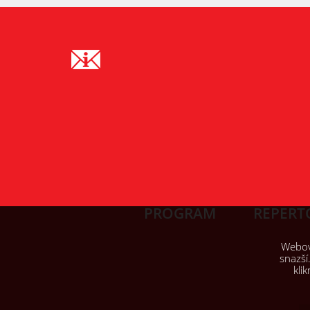
PROGRAM
REPERT
Webové
snazší
kli