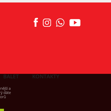
BALET
KONTAKTY
nější a
rý dáte
borů