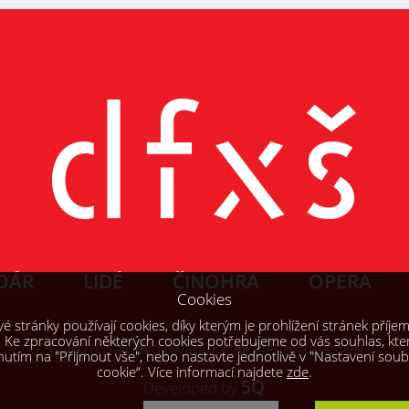
OÁR
LIDÉ
ČINOHRA
OPERA
Cookies
 stránky používají cookies, díky kterým je prohlížení stránek příjem
. Ke zpracování některých cookies potřebujeme od vás souhlas, kte
© 2026, Šaldovo divadlo All Rights Reserved
knutím na "Přijmout vše", nebo nastavte jednotlivě v "Nastavení sou
cookie“. Více informací najdete
zde
.
5Q
Developed by