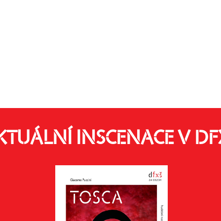
KTUÁLNÍ INSCENACE V DF