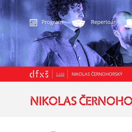
.
Program
Repertoár
Lidé
NIKOLAS ČERNOHORSKÝ
NIKOLAS ČERNOHO