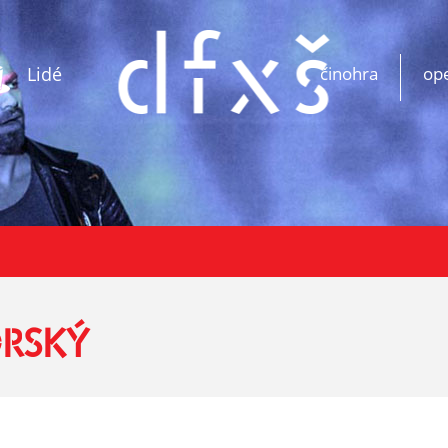
Lidé
činohra
op
RSKÝ