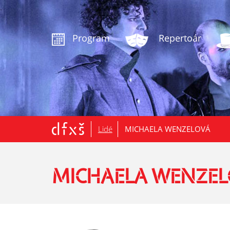
.
Program
Repertoár
Lidé
MICHAELA WENZELOVÁ
MICHAELA WENZE