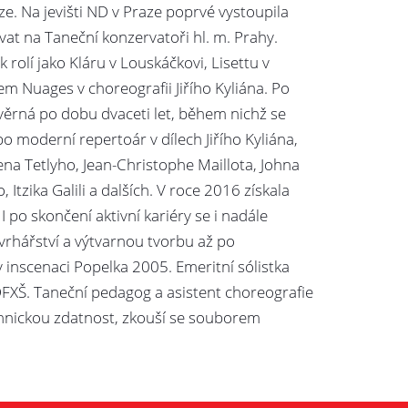
ze. Na jevišti ND v Praze poprvé vystoupila
vat na Taneční konzervatoři hl. m. Prahy.
 rolí jako Kláru v Louskáčkovi, Lisettu v
em Nuages v choreografii Jiřího Kyliána. Po
věrná po dobu dvaceti let, během nichž se
po moderní repertoár v dílech Jiřího Kyliána,
na Tetlyho, Jean-Christophe Maillota, Johna
Itzika Galili a dalších. V roce 2016 získala
I po skončení aktivní kariéry se i nadále
vrhářství a výtvarnou tvorbu až po
 v inscenaci Popelka 2005. Emeritní sólistka
DFXŠ. Taneční pedagog a asistent choreografie
hnickou zdatnost, zkouší se souborem