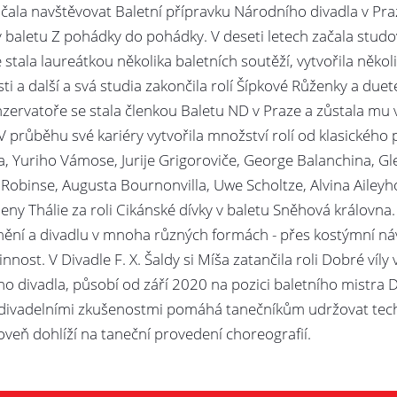
začala navštěvovat Baletní přípravku Národního divadla v Pra
v baletu Z pohádky do pohádky. V deseti letech začala studo
stala laureátkou několika baletních soutěží, vytvořila několik
i a další a svá studia zakončila rolí Šípkové Růženky a duet
zervatoře se stala členkou Baletu ND v Praze a zůstala mu 
 V průběhu své kariéry vytvořila množství rolí od klasického 
 Yuriho Vámose, Jurije Grigoroviče, George Balanchina, Gle
obinse, Augusta Bournonvilla, Uwe Scholtze, Alvina Aileyho, 
eny Thálie za roli Cikánské dívky v baletu Sněhová královna. 
mění a divadlu v mnoha různých formách - přes kostýmní ná
nost. V Divadle F. X. Šaldy si Míša zatančila roli Dobré víly
o divadla, působí od září 2020 na pozici baletního mistra 
 divadelními zkušenostmi pomáhá tanečníkům udržovat tec
oveň dohlíží na taneční provedení choreografií.