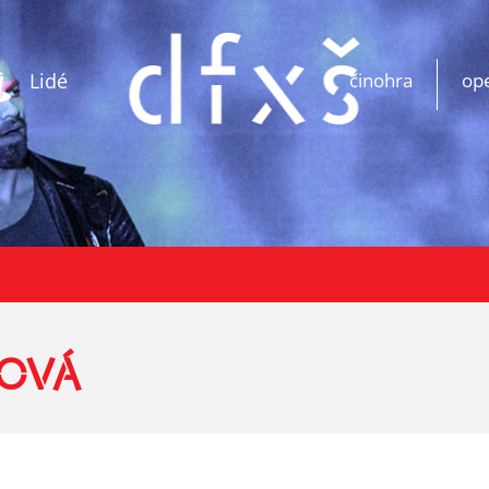
Lidé
činohra
op
LOVÁ