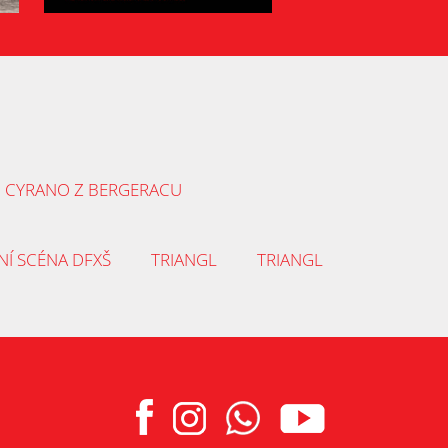
CYRANO Z BERGERACU
NÍ SCÉNA DFXŠ
TRIANGL
TRIANGL