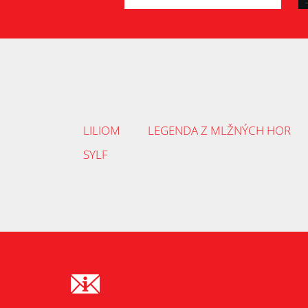
LILIOM
LEGENDA Z MLŽNÝCH HOR
SYLF