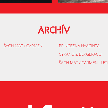
ARCHÍV
ŠACH MAT / CARMEN
PRINCEZNA HYACINTA
CYRANO Z BERGERACU
ŠACH MAT / CARMEN - LET