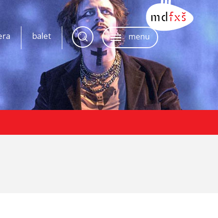
era
balet
menu