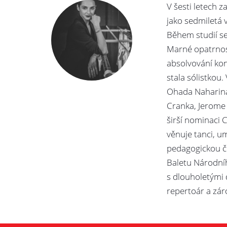
V šesti letech 
jako sedmiletá 
Během studií se 
Marné opatrnost
absolvování kon
stala sólistkou.
Ohada Naharina,
Cranka, Jerome R
širší nominaci C
věnuje tanci, u
pedagogickou čin
Baletu Národníh
s dlouholetými
repertoár a zár