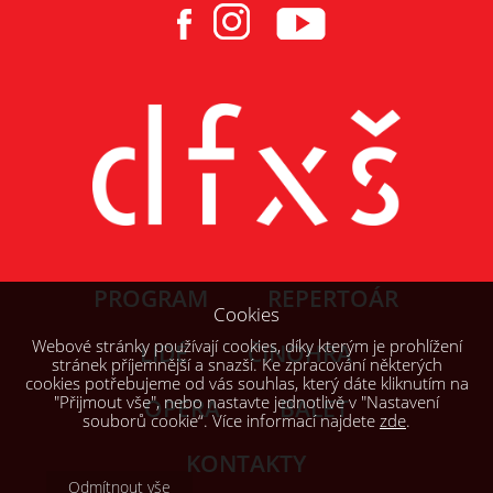
PROGRAM
REPERTOÁR
Cookies
Webové stránky používají cookies, díky kterým je prohlížení
LIDÉ
ČINOHRA
stránek příjemnější a snazší. Ke zpracování některých
cookies potřebujeme od vás souhlas, který dáte kliknutím na
"Přijmout vše", nebo nastavte jednotlivě v "Nastavení
OPERA
BALET
souborů cookie“. Více informací najdete
zde
.
KONTAKTY
Odmítnout vše