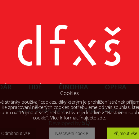
OÁR
LIDÉ
ČINOHRA
OPERA
Cookies
 stránky používají cookies, díky kterým je prohlížení stránek příjem
. Ke zpracování některých cookies potřebujeme od vás souhlas, kte
© 2026, Šaldovo divadlo All Rights Reserved
knutím na "Přijmout vše", nebo nastavte jednotlivě v "Nastavení sou
cookie“. Více informací najdete
zde
.
5Q
Developed by
Odmítnout vše
Nastavení cookie
Přijmout vše