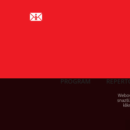
PROGRAM
REPERT
Webové
snazší
kli