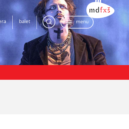
era
balet
menu