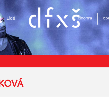
Lidé
činohra
op
ŠKOVÁ