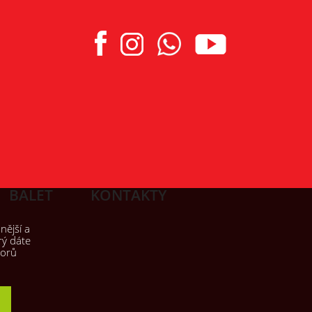
BALET
KONTAKTY
nější a
rý dáte
borů