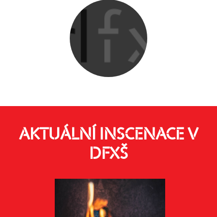
AKTUÁLNÍ INSCENACE V
DFXŠ