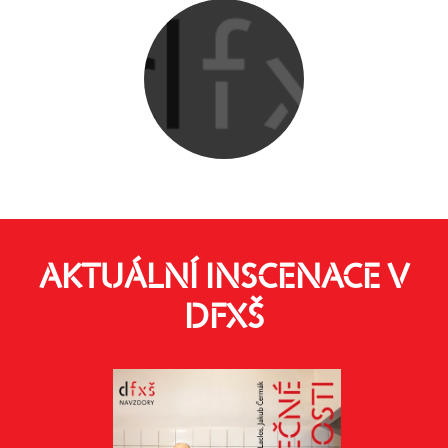
AKTUÁLNÍ INSCENACE V
DFXŠ