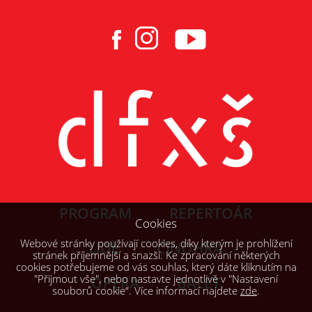
PROGRAM
REPERTOÁR
Cookies
Webové stránky používají cookies, díky kterým je prohlížení
LIDÉ
ČINOHRA
stránek příjemnější a snazší. Ke zpracování některých
cookies potřebujeme od vás souhlas, který dáte kliknutím na
"Přijmout vše", nebo nastavte jednotlivě v "Nastavení
OPERA
BALET
souborů cookie“. Více informací najdete
zde
.