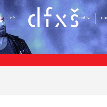
Lidé
činohra
op