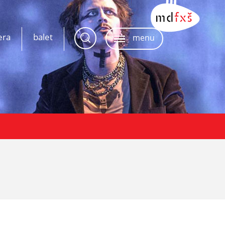
era
balet
menu