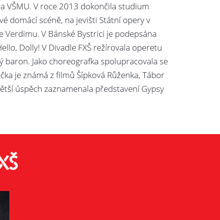
 na VŠMU. V roce 2013 dokončila studium
vé domácí scéně, na jevišti Státní opery v
e Verdimu. V Bánské Bystrici je podepsána
ello, Dolly! V Divadle FXŠ režírovala operetu
ký baron. Jako choreografka spolupracovala se
ečka je známá z filmů Šípková Růženka, Tábor
ejvětší úspěch zaznamenala představení Gypsy
XŠ