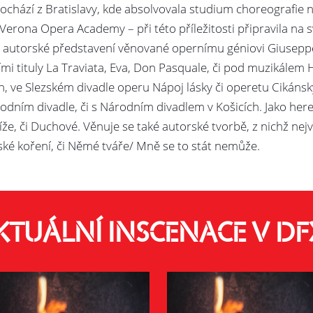
ochází z Bratislavy, kde absolvovala studium choreografie
Verona Opera Academy – při této příležitosti připravila na s
, autorské představení věnované opernímu géniovi Giusepp
mi tituly La Traviata, Eva, Don Pasquale, či pod muzikálem H
, ve Slezském divadle operu Nápoj lásky či operetu Cikáns
dním divadle, či s Národním divadlem v Košicích. Jako her
íže, či Duchové. Věnuje se také autorské tvorbě, z nichž n
ánské koření, či Němé tváře/ Mně se to stát nemůže.
KTUÁLNÍ INSCENACE V DF