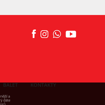
BALET
KONTAKTY
nější a
rý dáte
borů