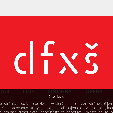
OÁR
LIDÉ
ČINOHRA
OPERA
Cookies
 stránky používají cookies, díky kterým je prohlížení stránek příjem
. Ke zpracování některých cookies potřebujeme od vás souhlas, kte
© 2026, Šaldovo divadlo All Rights Reserved
knutím na "Přijmout vše", nebo nastavte jednotlivě v "Nastavení sou