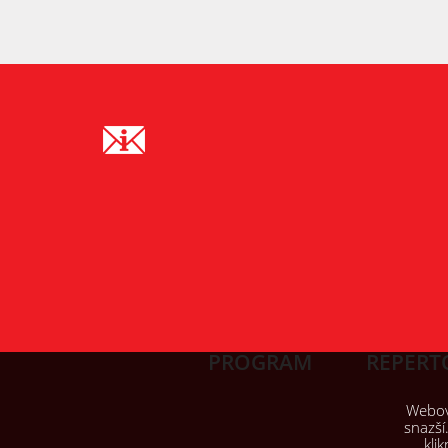
PROGRAM
REPERT
Webové
snazší
kli