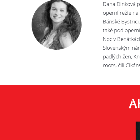
Dana Dinková p
operní režie na 
Bánské Bystrici
také pod operní
Noc v Benátkách
Slovenským náro
padlých žen, Kn
roots, čili Cik
A