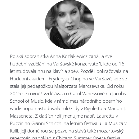
Polská sopranistka Anna Koźlakiewicz zahájila své
hudební vzdělání na Varšavské konzervatoři, kde od 16
let studovala hru na klavír a zpěv. Později pokračovala na
Hudební akademii Fryderyka Chopina ve Varšavě, kde se
stala její pedagožkou Malgorzata Marczewska. Od roku
2015 se rovněž vzdělávala u Carol Vanessové na Jacobs
School of Music, kde v rámci mezinárodního operního
workshopu nastudovala roli Gildy v Rigolettu a Manon J.
Masseneta. Z dalších rolí jmenujme např. Laurettu v
Pucciniho Gianni Schicchi na letním festivalu La Musica v
Itálii. Její doménou se pozvolna stává také mozartovský
repertoár, například s Chicago Summer Opera festival