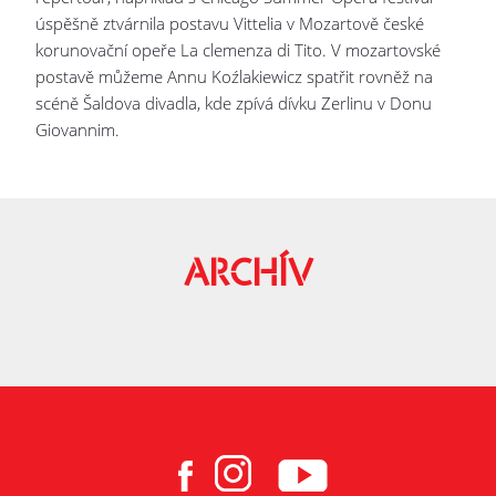
úspěšně ztvárnila postavu Vittelia v Mozartově české
korunovační opeře La clemenza di Tito. V mozartovské
postavě můžeme Annu Koźlakiewicz spatřit rovněž na
scéně Šaldova divadla, kde zpívá dívku Zerlinu v Donu
Giovannim.
ARCHÍV