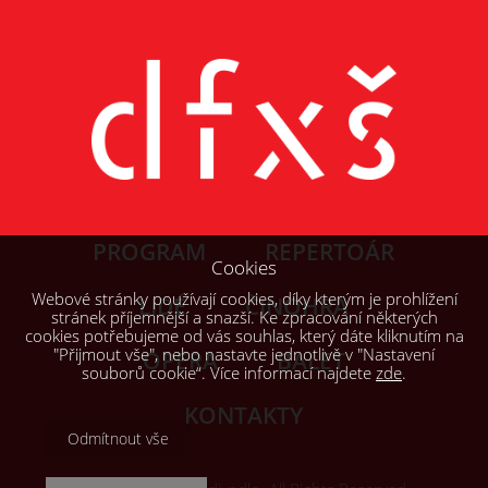
PROGRAM
REPERTOÁR
Cookies
Webové stránky používají cookies, díky kterým je prohlížení
LIDÉ
ČINOHRA
stránek příjemnější a snazší. Ke zpracování některých
cookies potřebujeme od vás souhlas, který dáte kliknutím na
"Přijmout vše", nebo nastavte jednotlivě v "Nastavení
OPERA
BALET
souborů cookie“. Více informací najdete
zde
.
KONTAKTY
Odmítnout vše