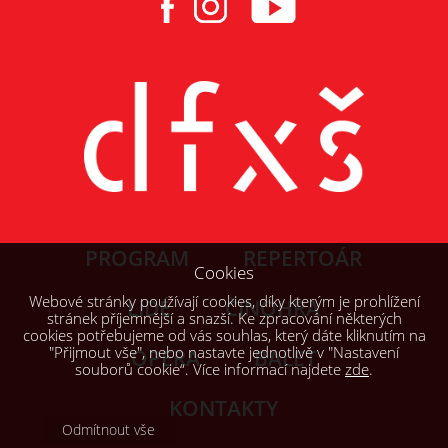
PROGRAM
REPERTOÁR
Cookies
Webové stránky používají cookies, díky kterým je prohlížení
LIDÉ
ČINOHRA
stránek příjemnější a snazší. Ke zpracování některých
cookies potřebujeme od vás souhlas, který dáte kliknutím na
"Přijmout vše", nebo nastavte jednotlivě v "Nastavení
OPERA
BALET
souborů cookie“. Více informací najdete
zde
.
KONTAKTY
Odmítnout vše