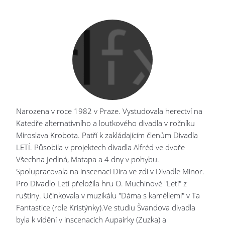
Narozena v roce 1982 v Praze. Vystudovala herectví na
Katedře alternativního a loutkového divadla v ročníku
Miroslava Krobota. Patří k zakládajícím členům Divadla
LETÍ. Působila v projektech divadla Alfréd ve dvoře
Všechna Jediná, Matapa a 4 dny v pohybu.
Spolupracovala na inscenaci Díra ve zdi v Divadle Minor.
Pro Divadlo Letí přeložila hru O. Muchinové "Letí" z
ruštiny. Učinkovala v muzikálu "Dáma s kaméliemi" v Ta
Fantastice (role Kristýnky).Ve studiu Švandova divadla
byla k vidění v inscenacích Aupairky (Zuzka) a