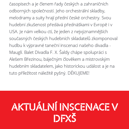
časopisech a je členem řady českých a zahraničních
odborných společností. Jeho orchestrální skladby,
melodramy a suity hrají přední české orchestry. Svou
hudební zkušenost předává přednáškami v Evropě i v
USA. Je nám velkou ctí, že jeden z nejvýznamnějších
současných českých hudebních skladatelů zkomponoval
hudbu k výpravné taneční inscenaci našeho divadla -
Mauglí. Balet Divadla F. X. Šaldy chápe spolupráci s
Alešem Březinou, báječným člověkem a mistrovským
hudebním skladatelem, jako historickou událost a je na
tuto příležitost náležitě pyšný. DĚKUJEME!
AKTUÁLNÍ INSCENACE V
DFXŠ