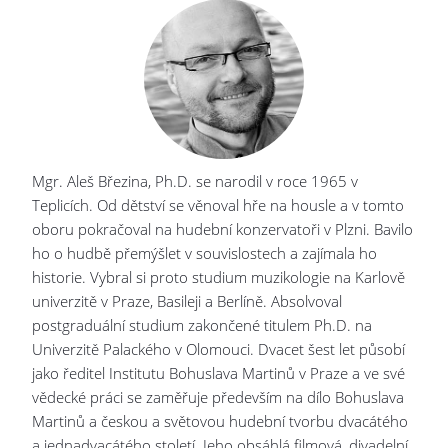
Mgr. Aleš Březina, Ph.D. se narodil v roce 1965 v
Teplicích. Od dětství se věnoval hře na housle a v tomto
oboru pokračoval na hudební konzervatoři v Plzni. Bavilo
ho o hudbě přemýšlet v souvislostech a zajímala ho
historie. Vybral si proto studium muzikologie na Karlově
univerzitě v Praze, Basileji a Berlíně. Absolvoval
postgraduální studium zakončené titulem Ph.D. na
Univerzitě Palackého v Olomouci. Dvacet šest let působí
jako ředitel Institutu Bohuslava Martinů v Praze a ve své
vědecké práci se zaměřuje především na dílo Bohuslava
Martinů a českou a světovou hudební tvorbu dvacátého
a jednadvacátého století. Jeho obsáhlá filmová, divadelní