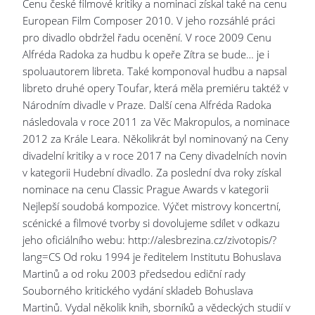
Cenu české filmové kritiky a nominaci získal také na cenu
European Film Composer 2010. V jeho rozsáhlé práci
pro divadlo obdržel řadu ocenění. V roce 2009 Cenu
Alfréda Radoka za hudbu k opeře Zítra se bude… je i
spoluautorem libreta. Také komponoval hudbu a napsal
libreto druhé opery Toufar, která měla premiéru taktéž v
Národním divadle v Praze. Další cena Alfréda Radoka
následovala v roce 2011 za Věc Makropulos, a nominace
2012 za Krále Leara. Několikrát byl nominovaný na Ceny
divadelní kritiky a v roce 2017 na Ceny divadelních novin
v kategorii Hudební divadlo. Za poslední dva roky získal
nominace na cenu Classic Prague Awards v kategorii
Nejlepší soudobá kompozice. Výčet mistrovy koncertní,
scénické a filmové tvorby si dovolujeme sdílet v odkazu
jeho oficiálního webu: http://alesbrezina.cz/zivotopis/?
lang=CS Od roku 1994 je ředitelem Institutu Bohuslava
Martinů a od roku 2003 předsedou ediční rady
Souborného kritického vydání skladeb Bohuslava
Martinů. Vydal několik knih, sborníků a vědeckých studií v