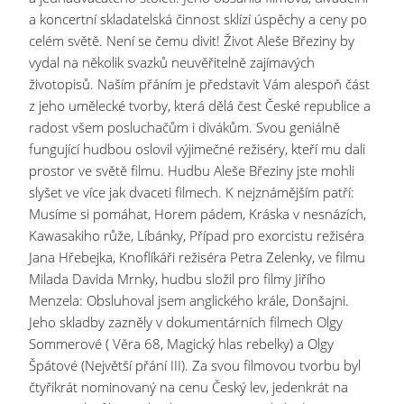
a koncertní skladatelská činnost sklízí úspěchy a ceny po
celém světě. Není se čemu divit! Život Aleše Březiny by
vydal na několik svazků neuvěřitelně zajímavých
životopisů. Naším přáním je představit Vám alespoň část
z jeho umělecké tvorby, která dělá čest České republice a
radost všem posluchačům i divákům. Svou geniálně
fungující hudbou oslovil výjimečné režiséry, kteří mu dali
prostor ve světě filmu. Hudbu Aleše Březiny jste mohli
slyšet ve více jak dvaceti filmech. K nejznámějším patří:
Musíme si pomáhat, Horem pádem, Kráska v nesnázích,
Kawasakiho růže, Líbánky, Případ pro exorcistu režiséra
Jana Hřebejka, Knoflíkáři režiséra Petra Zelenky, ve filmu
Milada Davida Mrnky, hudbu složil pro filmy Jiřího
Menzela: Obsluhoval jsem anglického krále, Donšajni.
Jeho skladby zazněly v dokumentárních filmech Olgy
Sommerové ( Věra 68, Magický hlas rebelky) a Olgy
Špátové (Největší přání III). Za svou filmovou tvorbu byl
čtyřikrát nominovaný na cenu Český lev, jedenkrát na