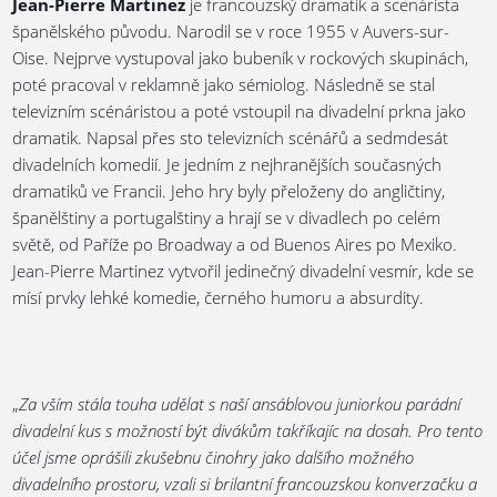
Jean-Pierre Martinez
je francouzský dramatik a scenárista
španělského původu. Narodil se v roce 1955 v Auvers-sur-
Oise. Nejprve vystupoval jako bubeník v rockových skupinách,
poté pracoval v reklamně jako sémiolog. Následně se stal
televizním scénáristou a poté vstoupil na divadelní prkna jako
dramatik. Napsal přes sto televizních scénářů a sedmdesát
divadelních komedií. Je jedním z nejhranějších současných
dramatiků ve Francii. Jeho hry byly přeloženy do angličtiny,
španělštiny a portugalštiny a hrají se v divadlech po celém
světě, od Paříže po Broadway a od Buenos Aires po Mexiko.
Jean-Pierre Martinez vytvořil jedinečný divadelní vesmír, kde se
mísí prvky lehké komedie, černého humoru a absurdity.
„
Za vším stála touha udělat s naší ansáblovou juniorkou parádní
divadelní kus s možností být divákům takříkajíc na dosah. Pro tento
účel jsme oprášili zkušebnu činohry jako dalšího možného
divadelního prostoru, vzali si brilantní francouzskou konverzačku a