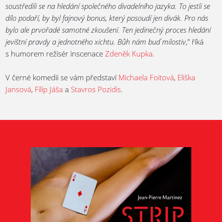
soustředili se na hledání společného divadelního jazyka. To jestli se
dílo podaří, by byl fajnový bonus, který posoudí jen divák. Pro nás
bylo ale prvořadé samotné zkoušení. Ten jedinečný proces hledání
jevištní pravdy a jednotného xichtu. Bůh nám buď milostiv
," říká
s humorem režisér inscenace
Zdeněk Kupka
.
V černé komedii se vám představí
Michaela Foitová
,
Eliška
Jansová
,
Filip Jáša
a
Stavros Pozidis
.