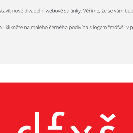
it nové divadelní webové stránky. Věříme, že se vám budou 
la - klikněte na malého černého podivína s logem "mdfxš" v p