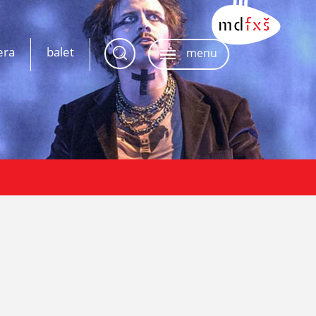
era
balet
menu