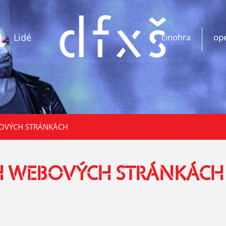
Lidé
činohra
op
BOVÝCH STRÁNKÁCH
CH WEBOVÝCH STRÁNKÁCH