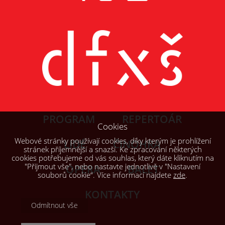
PROGRAM
REPERTOÁR
Cookies
Webové stránky používají cookies, díky kterým je prohlížení
LIDÉ
ČINOHRA
stránek příjemnější a snazší. Ke zpracování některých
cookies potřebujeme od vás souhlas, který dáte kliknutím na
"Přijmout vše", nebo nastavte jednotlivě v "Nastavení
OPERA
BALET
souborů cookie“. Více informací najdete
zde
.
KONTAKTY
Odmítnout vše