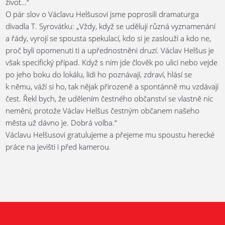
život…“
O pár slov o Václavu Helšusovi jsme poprosili dramaturga
divadla T. Syrovátku: „Vždy, když se udělují různá vyznamenání
a řády, vyrojí se spousta spekulací, kdo si je zaslouží a kdo ne,
proč byli opomenuti ti a upřednostněni druzí. Václav Helšus je
však specifický případ. Když s ním jde člověk po ulici nebo vejde
po jeho boku do lokálu, lidi ho poznávají, zdraví, hlásí se
k němu, váží si ho, tak nějak přirozeně a spontánně mu vzdávají
čest. Řekl bych, že udělením čestného občanství se vlastně nic
nemění, protože Václav Helšus čestným občanem našeho
města už dávno je. Dobrá volba.“
Václavu Helšusovi gratulujeme a přejeme mu spoustu herecké
práce na jevišti i před kamerou.