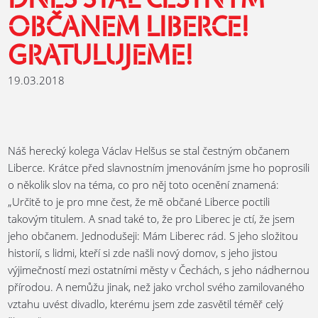
DNES STAL ČESTNÝM
OBČANEM LIBERCE!
GRATULUJEME!
19.03.2018
Náš herecký kolega Václav Helšus se stal čestným občanem
Liberce. Krátce před slavnostním jmenováním jsme ho poprosili
o několik slov na téma, co pro něj toto ocenění znamená:
„Určitě to je pro mne čest, že mě občané Liberce poctili
takovým titulem. A snad také to, že pro Liberec je ctí, že jsem
jeho občanem. Jednodušeji: Mám Liberec rád. S jeho složitou
historií, s lidmi, kteří si zde našli nový domov, s jeho jistou
výjimečností mezi ostatními městy v Čechách, s jeho nádhernou
přírodou. A nemůžu jinak, než jako vrchol svého zamilovaného
vztahu uvést divadlo, kterému jsem zde zasvětil téměř celý