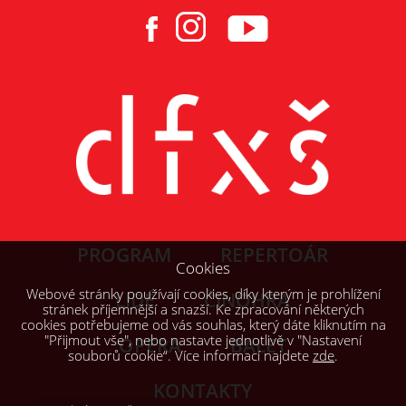
PROGRAM
REPERTOÁR
Cookies
Webové stránky používají cookies, díky kterým je prohlížení
LIDÉ
ČINOHRA
stránek příjemnější a snazší. Ke zpracování některých
cookies potřebujeme od vás souhlas, který dáte kliknutím na
"Přijmout vše", nebo nastavte jednotlivě v "Nastavení
OPERA
BALET
souborů cookie“. Více informací najdete
zde
.
KONTAKTY