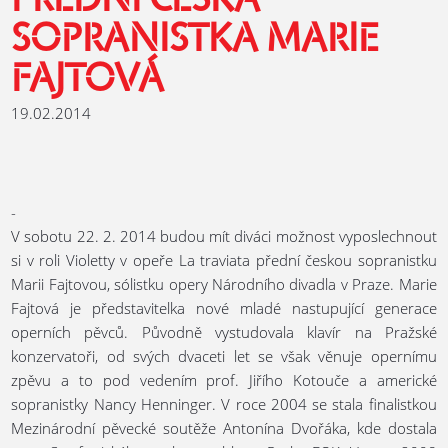
PŘEDNÍ ČESKÁ
SOPRANISTKA MARIE
FAJTOVÁ
19.02.2014
-
V sobotu 22. 2. 2014 budou mít diváci možnost vyposlechnout
si v roli Violetty v opeře La traviata přední českou sopranistku
Marii Fajtovou, sólistku opery Národního divadla v Praze. Marie
Fajtová je představitelka nové mladé nastupující generace
operních pěvců. Původně vystudovala klavír na Pražské
konzervatoři, od svých dvaceti let se však věnuje opernímu
zpěvu a to pod vedením prof. Jiřího Kotouče a americké
sopranistky Nancy Henninger. V roce 2004 se stala finalistkou
Mezinárodní pěvecké soutěže Antonína Dvořáka, kde dostala