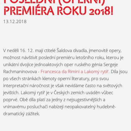
POSLEDNÍ (OPERNÍ)
PREMIÉRA ROKU 2018!
13.12.2018
V neděli 16. 12. mají ctitelé Šaldova divadla, jmenovitě opery,
možnost návštívit poslední premiéru letošního roku, kterou je
unikátní dvojice jednoaktových oper ruského génia Sergeje
Rachmaninovova -
Francesca da Rimini a Lakomý rytíř
. Díla jsou
po všech stránkách klenoty operní literatury, pro svou
interpretační náročnost je však nevídáme často na světových
jevištích. Lakomý rytíř je v Českých zemích uváděn vůbec
poprvé. Obě díla platí za jedny z nejsugestivnějších a
vnímavému posluchači nabízejí neopakovatelný hudebně-
dramatický zážitek.