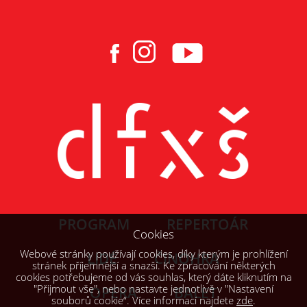
PROGRAM
REPERTOÁR
Cookies
Webové stránky používají cookies, díky kterým je prohlížení
LIDÉ
ČINOHRA
stránek příjemnější a snazší. Ke zpracování některých
cookies potřebujeme od vás souhlas, který dáte kliknutím na
"Přijmout vše", nebo nastavte jednotlivě v "Nastavení
OPERA
BALET
souborů cookie“. Více informací najdete
zde
.