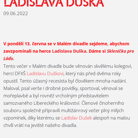
LADISLAVA DUŠKA
09.06.2022
V pondělí 13. června se v Malém divadle sejdeme, abychom
zavzpomínali na herce
Ladislava Duška
. Dáme si
Skleničku pro
Láďu
.
Tento večer v Malém divadle bude věnován skvělému kolegovi,
herci DFXŠ
Ladislavu Duškovi
, který nás před dvěma roky
opustil. Tento úžasný recesista byl člověkem mnoha nadání.
Maloval, psal verše i drobné povídky, sportoval, věnoval se
mořeplavbě a byl rovněž vrcholným představitelem
samozvaného Libereckého království. Členové činoherního
souboru společně připravili multižánrový večer plný milých
vzpomínek, díky kterému se
Ladislav Dušek
alespoň na malou
chvíli vrátí na jeviště našeho divadla.