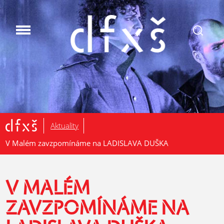
.
Aktuality
V Malém zavzpomínáme na LADISLAVA DUŠKA
V MALÉM
ZAVZPOMÍNÁME NA