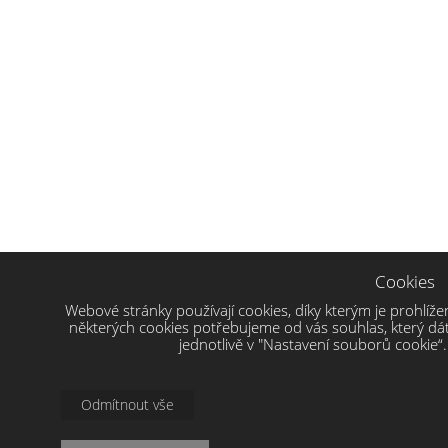
Cookies
Webové stránky používají cookies, díky kterým je prohlíže
některých cookies potřebujeme od vás souhlas, který dát
jednotlivě v "Nastavení souborů cookie“
Odmítnout vše