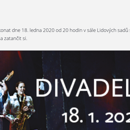
 konat dne 18. ledna 2020 od 20 hodin v sále Lidových sadů 
a zatančit si.