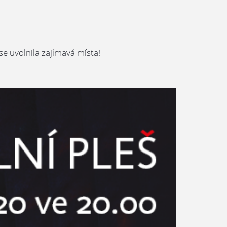
se uvolnila zajímavá místa!