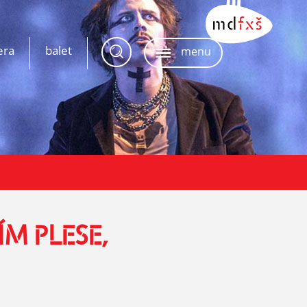
era
balet
menu
M PLESE,