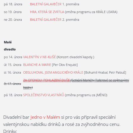
pá 18. února
BALETNÍ GALAVEČER
1. premiéra
so 19. února
HRA, KTERÁ SE ZVRTLA
(změna programu za KRÁLE LEARA)
ne 20. února
BALETNÍ GALAVEČER
2. premiéra
Malé
divadlo
po 14. února
VALENTÝN V NE-KLIŠÉ
(Koncert divadelní kapely.)
út 15. února
BLANCHE A MARIE
[Per Olov Enquist]
st 16. února
OBSLUHOVAL JSEM ANGLICKÉHO KRÁLE
[Bohumil Hrabal, Petr Palouš]
ZA OPONOU: POHLAZENÍ DUŠE
(Setkání Markéty Tallerové se zajímavými
čt 17. února
hosty.)
pá 18. února
SPOLEČENSTVO VLASTNÍKŮ
(změna programu za JMÉNO)
Divadelní bar
Jedno v Malém
si pro vás připravil speciální
valentýnskou nabídku drinků a rosé za zvýhodněnou cenu.
Drinky
: