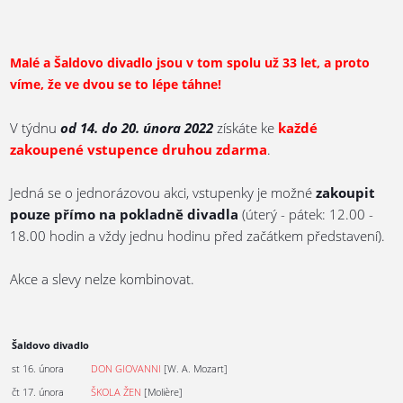
Malé a Šaldovo divadlo jsou v tom spolu už 33 let, a proto
víme, že ve dvou se to lépe táhne!
V týdnu
od 14. do 20. února 2022
získáte ke
každé
zakoupené vstupence druhou zdarma
.
Jedná se o jednorázovou akci, vstupenky je možné
zakoupit
pouze přímo na pokladně divadla
(úterý - pátek: 12.00 -
18.00 hodin a vždy jednu hodinu před začátkem představení).
Akce a slevy nelze kombinovat.
Šaldovo divadlo
st 16. února
DON GIOVANNI
[W. A. Mozart]
čt 17. února
ŠKOLA ŽEN
[Molière]