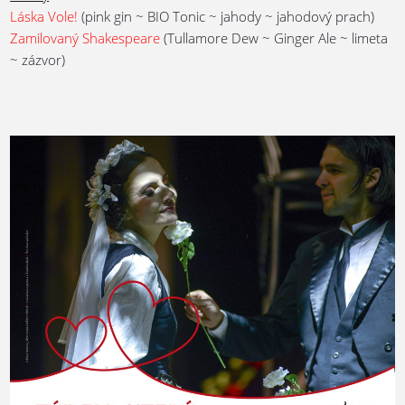
Láska Vole!
(pink gin ~ BIO Tonic ~ jahody ~ jahodový prach)
Zamilovaný Shakespeare
(Tullamore Dew ~ Ginger Ale ~ limeta
~ zázvor)