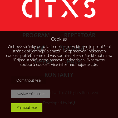
PROGRAM
REPERTOÁR
Cookies
Webové stránky používají cookies, díky kterým je prohlížení
LIDÉ
ČINOHRA
stránek příjemnější a snazší. Ke zpracování některých
cookies potřebujeme od vás souhlas, který dáte kliknutím na
"Přijmout vše", nebo nastavte jednotlivě v "Nastavení
OPERA
BALET
souborů cookie“. Více informací najdete
zde
.
KONTAKTY
Odmítnout vše
© 2026, Šaldovo divadlo. All Rights Reserved
Nastavení cookie
5Q
Developed by
Přijmout vše