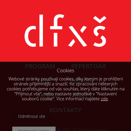
PROGRAM
REPERTOÁR
Cookies
Webové stránky používají cookies, díky kterým je prohlížení
LIDÉ
ČINOHRA
stránek příjemnější a snazší. Ke zpracování některých
cookies potřebujeme od vás souhlas, který dáte kliknutím na
"Přijmout vše", nebo nastavte jednotlivě v "Nastavení
OPERA
BALET
souborů cookie“. Více informací najdete
zde
.
KONTAKTY
Odmítnout vše
© 2026, Šaldovo divadlo. All Rights Reserved