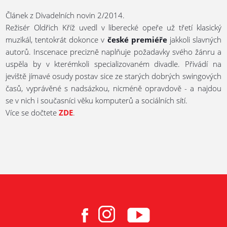
Článek z Divadelních novin 2/2014.
Režisér Oldřich Kříž uvedl v liberecké opeře už třetí klasický
muzikál, tentokrát dokonce v
české premiéře
jakkoli slavných
autorů. Inscenace precizně naplňuje požadavky svého žánru a
uspěla by v kterémkoli specializovaném divadle. Přivádí na
jeviště jímavé osudy postav sice ze starých dobrých swingových
časů, vyprávěné s nadsázkou, nicméně opravdově - a najdou
se v nich i současníci věku komputerů a sociálních sítí.
Více se dočtete
ZDE
.