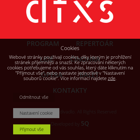
PROGRAM
REPERTOÁR
Cookies
Webové stránky používají cookies, díky kterým je prohlížení
LIDÉ
ČINOHRA
stránek příjemnější a snazší. Ke zpracování některých
cookies potřebujeme od vás souhlas, který dáte kliknutím na
"Přijmout vše", nebo nastavte jednotlivě v "Nastavení
OPERA
BALET
souborů cookie“. Více informací najdete
zde
.
KONTAKTY
Odmítnout vše
© 2026, Šaldovo divadlo. All Rights Reserved
Nastavení cookie
5Q
Developed by
Přijmout vše