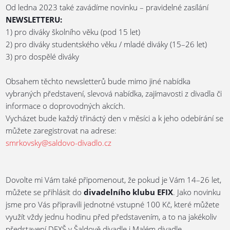
Od ledna 2023 také zavádíme novinku – pravidelné zasílání
NEWSLETTERU:
1) pro diváky školního věku (pod 15 let)
2) pro diváky studentského věku / mladé diváky (15–26 let)
3) pro dospělé diváky
Obsahem těchto newsletterů bude mimo jiné nabídka
vybraných představení, slevová nabídka, zajímavosti z divadla či
informace o doprovodných akcích.
Vycházet bude každý třináctý den v měsíci a k jeho odebírání se
můžete zaregistrovat na adrese:
smrkovsky@saldovo-divadlo.cz
Dovolte mi Vám také připomenout, že pokud je Vám 14–26 let,
můžete se přihlásit do
divadelního klubu EFIX
. Jako novinku
jsme pro Vás připravili jednotné vstupné 100 Kč, které můžete
využít vždy jednu hodinu před představením, a to na jakékoliv
představení DFXŠ v Šaldově divadle i Malém divadle.