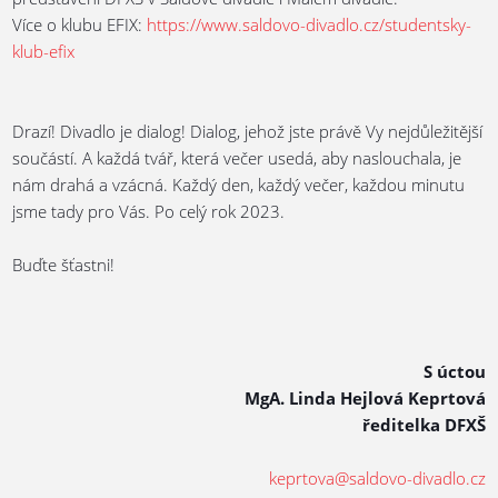
Více o klubu EFIX:
https://www.saldovo-divadlo.cz/studentsky-
klub-efix
Drazí! Divadlo je dialog! Dialog, jehož jste právě Vy nejdůležitější
součástí. A každá tvář, která večer usedá, aby naslouchala, je
nám drahá a vzácná. Každý den, každý večer, každou minutu
jsme tady pro Vás. Po celý rok 2023.
Buďte šťastni!
S úctou
MgA. Linda Hejlová Keprtová
ředitelka DFXŠ
keprtova@saldovo-divadlo.cz