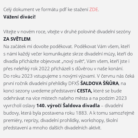
Celý dokument ve formátu pdf ke stažení
ZDE
.
Vážení diváci!
Vítejte v novém roce, vítejte v druhé polovině divadelní sezóny
ZA SVĚTLEM
.
Na začátek mi dovolte poděkovat. Poděkovat Vám všem, kteří
s námi každý večer komunikujete skrze divadelní múzy, kteří do
divadla přicházíte objevovat „nový svět“, Vám všem, kteří jste i
přes nelehký rok 2022 přicházeli s důvěrou v naše konání.
Do roku 2023 vstupujeme s novými výzvami. V červnu nás čeká
první ročník divadelní přehlídky DFXŠ
ŠALDOVA ŠŇŮRA
, na
konci sezony uvedeme představení
CESTA,
které se bude
odehrávat na více místech našeho města a na podzim 2023
vyvrcholí oslavy
140. výročí Šaldova divadla
– divadelní
budovy, která byla postavena roku 1883. A k tomu samozřejmě
premiéry, reprízy, divadelní prohlídky, workshopy, školní
představení a mnoho dalších divadelních aktivit.