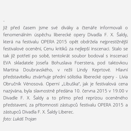
-
Již před časem jsme své diváky a čtenáře informovali o
fenomenálním úspěchu liberecké opery Divadla F. X. Šaldy,
která na festivalu OPERA 2015 opět obdržela nejprestižnější
festivalové ocenění, Cenu kritiků za nejlepší inscenaci. Stalo se
tak již potřetí po sobě, tentokrát soubor bodoval s inscenací
EVA skladatele Josefa Bohuslava Foerstera, pod taktovkou
Martina Doubravského, v režii Lindy Keprtové. Hlavní
představitelku ztvárňuje přední sólistka liberecké opery - Lívia
Obručník Vénosová. Operní „Libuška“, jak je festivalová cena
nazývána, byla slavnostně předána 10. června 2015 v 19.00 v
Divadle F. X. Šaldy a to přímo před reprízou oceněného
představení, za přítomnosti zástupců festivalu OPERA 2015 a
zástupců Divadla F. X. Šaldy Liberec.
foto: Lukáš Trojan