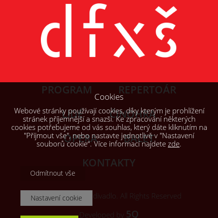
PROGRAM
REPERTOÁR
Cookies
Webové stránky používají cookies, díky kterým je prohlížení
LIDÉ
ČINOHRA
stránek příjemnější a snazší. Ke zpracování některých
cookies potřebujeme od vás souhlas, který dáte kliknutím na
"Přijmout vše", nebo nastavte jednotlivě v "Nastavení
OPERA
BALET
souborů cookie“. Více informací najdete
zde
.
KONTAKTY
Odmítnout vše
© 2026, Šaldovo divadlo. All Rights Reserved
Nastavení cookie
5Q
Developed by