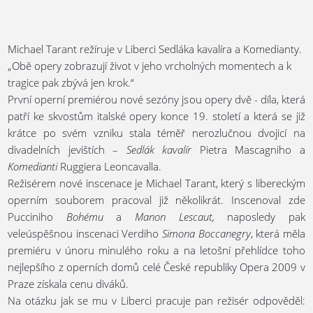
Michael Tarant režíruje v Liberci Sedláka kavalíra a Komedianty.
„Obě opery zobrazují život v jeho vrcholných momentech a k
tragice pak zbývá jen krok.“
První operní premiérou nové sezóny jsou opery dvě - díla, která
patří ke skvostům italské opery konce 19. století a která se již
krátce po svém vzniku stala téměř nerozlučnou dvojicí na
divadelních jevištích –
Sedlák kavalír
Pietra Mascagniho a
Komedianti
Ruggiera Leoncavalla.
Režisérem nové inscenace je Michael Tarant, který s libereckým
operním souborem pracoval již několikrát. Inscenoval zde
Pucciniho
Bohému
a
Manon Lescaut,
naposledy pak
veleúspěšnou inscenaci Verdiho
Simona Boccanegry
, která měla
premiéru v únoru minulého roku a na letošní přehlídce toho
nejlepšího z operních domů celé České republiky Opera 2009 v
Praze získala cenu diváků.
Na otázku jak se mu v Liberci pracuje pan režisér odpověděl: