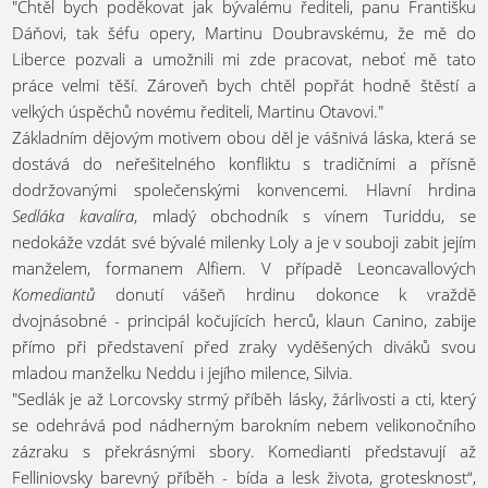
"Chtěl bych poděkovat jak bývalému řediteli, panu Františku
Dáňovi, tak šéfu opery, Martinu Doubravskému, že mě do
Liberce pozvali a umožnili mi zde pracovat, neboť mě tato
práce velmi těší. Zároveň bych chtěl popřát hodně štěstí a
velkých úspěchů novému řediteli, Martinu Otavovi."
Základním dějovým motivem obou děl je vášnivá láska, která se
dostává do neřešitelného konfliktu s tradičními a přísně
dodržovanými společenskými konvencemi. Hlavní hrdina
Sedláka kavalíra
, mladý obchodník s vínem Turiddu, se
nedokáže vzdát své bývalé milenky Loly a je v souboji zabit jejím
manželem, formanem Alfiem. V případě Leoncavallových
Komediantů
donutí vášeň hrdinu dokonce k vraždě
dvojnásobné - principál kočujících herců, klaun Canino, zabije
přímo při představení před zraky vyděšených diváků svou
mladou manželku Neddu i jejího milence, Silvia.
"Sedlák je až Lorcovsky strmý příběh lásky, žárlivosti a cti, který
se odehrává pod nádherným barokním nebem velikonočního
zázraku s překrásnými sbory. Komedianti představují až
Felliniovsky barevný příběh - bída a lesk života, grotesknost“,