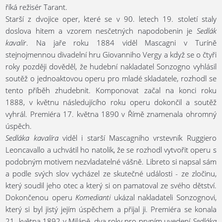
říká režisér Tarant.
Starší z dvojice oper, které se v 90. letech 19. století staly
doslova hitem a vzorem nesčetných napodobenin je
Sedlák
kavalír
. Na jaře roku 1884 viděl Mascagni v Turíně
stejnojmennou divadelní hru Giovanniho Vergy a když se o čtyři
roky později dověděl, že hudební nakladatel Sonzogno vyhlásil
soutěž o jednoaktovou operu pro mladé skladatele, rozhodl se
tento příběh zhudebnit. Komponovat začal na konci roku
1888, v květnu následujícího roku operu dokončil a soutěž
vyhrál. Premiéra 17. května 1890 v Římě znamenala ohromný
úspěch.
Sedláka kavalíra
viděl i starší Mascagniho vrstevník Ruggiero
Leoncavallo a uchvátil ho natolik, že se rozhodl vytvořit operu s
podobným motivem nezvladatelné vášně. Libreto si napsal sám
a podle svých slov vycházel ze skutečné události - ze zločinu,
který soudil jeho otec a který si on pamatoval ze svého dětství.
Dokončenou operu
Komedianti
ukázal nakladateli Sonzognovi,
který si byl jistý jejím úspěchem a přijal ji. Premiéra se konala
21. května 1892 v Miláně, dva roky pro prvním uvedení
Sedláka