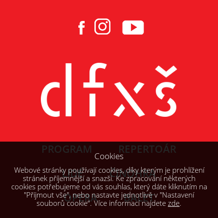
PROGRAM
REPERTOÁR
Cookies
Webové stránky používají cookies, díky kterým je prohlížení
LIDÉ
ČINOHRA
stránek příjemnější a snazší. Ke zpracování některých
cookies potřebujeme od vás souhlas, který dáte kliknutím na
"Přijmout vše", nebo nastavte jednotlivě v "Nastavení
OPERA
BALET
souborů cookie“. Více informací najdete
zde
.