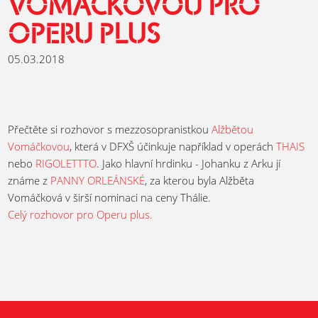
VOMÁČKOVOU PRO
OPERU PLUS
05.03.2018
Přečtěte si rozhovor s mezzosopranistkou
Alžbětou
Vomáčkovou
, která v DFXŠ účinkuje například v operách
THAIS
nebo
RIGOLETTTO
. Jako hlavní hrdinku - Johanku z Arku jí
známe z
PANNY ORLEÁNSKÉ
, za kterou byla Alžběta
Vomáčková v širší nominaci na ceny Thálie.
Celý rozhovor pro Operu plus.