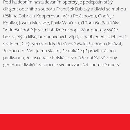
Pod hudebním nastudováním operety je podepsán stálý
dirigent operního souboru František Babický a diváci se mohou
těšit na Gabrielu Kopperovou, Věru Poláchovou, Ondřeje
Koplíka, Josefa Moravce, Pavla Vančuru, či Tomáše Bartůňka.
"V dnešní době je velmi obtížné uchopit žánr operety svěže,
bez zajetých klišé, bez unavených vtipů, s nadhledem, s lehkostí,
s vtipem. Celý tým Gabriely Petrákové však již jednou dokázal,
že operetní žánr je mu vlastní, že dokáže připravit krásnou
podívanou, že inscenace Polská krev může potěšit všechny
generace diváků,“ zakončuje své pozvání šéf liberecké opery.