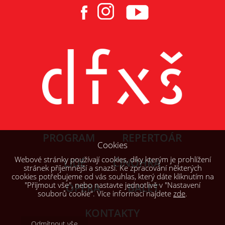
PROGRAM
REPERTOÁR
Cookies
Webové stránky používají cookies, díky kterým je prohlížení
LIDÉ
ČINOHRA
stránek příjemnější a snazší. Ke zpracování některých
cookies potřebujeme od vás souhlas, který dáte kliknutím na
"Přijmout vše", nebo nastavte jednotlivě v "Nastavení
OPERA
BALET
souborů cookie“. Více informací najdete
zde
.
KONTAKTY
Odmítnout vše