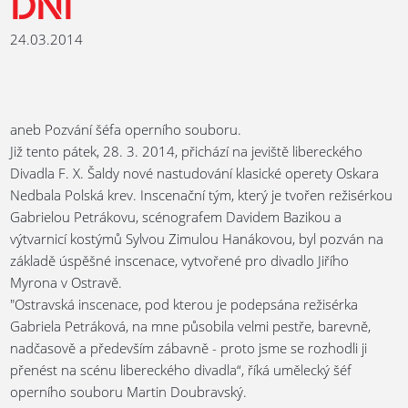
DNÍ
24.03.2014
aneb Pozvání šéfa operního souboru.
Již tento pátek, 28. 3. 2014, přichází na jeviště libereckého
Divadla F. X. Šaldy nové nastudování klasické operety Oskara
Nedbala Polská krev. Inscenační tým, který je tvořen režisérkou
Gabrielou Petrákovu, scénografem Davidem Bazikou a
výtvarnicí kostýmů Sylvou Zimulou Hanákovou, byl pozván na
základě úspěšné inscenace, vytvořené pro divadlo Jiřího
Myrona v Ostravě.
"Ostravská inscenace, pod kterou je podepsána režisérka
Gabriela Petráková, na mne působila velmi pestře, barevně,
nadčasově a především zábavně - proto jsme se rozhodli ji
přenést na scénu libereckého divadla“, říká umělecký šéf
operního souboru Martin Doubravský.