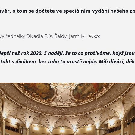
ávěr, o tom se dočtete ve speciálním vydání našeho z
ředitelky Divadla F. X. Šaldy, Jarmily Levko:
epší než rok 2020. S nadějí, že to co prožíváme, když jso
kt s divákem, bez toho to prostě nejde. Milí diváci, dě