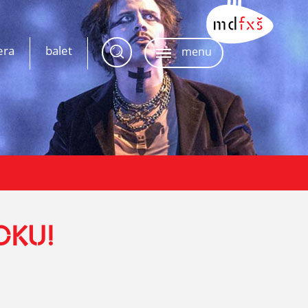
era
balet
menu
OKU!