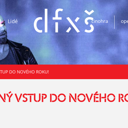
Lidé
činohra
op
STUP DO NOVÉHO ROKU!
SNÝ VSTUP DO NOVÉHO R