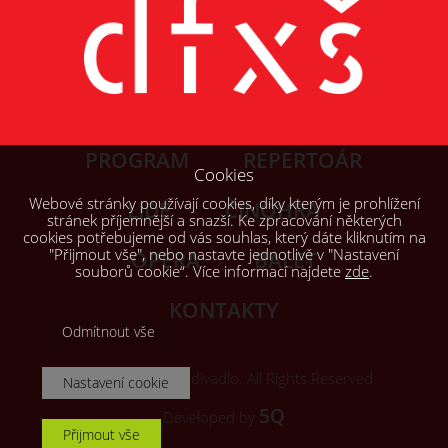
PROGRAM
REPERTOÁR
Cookies
Webové stránky používají cookies, díky kterým je prohlížení
LIDÉ
ČINOHRA
stránek příjemnější a snazší. Ke zpracování některých
cookies potřebujeme od vás souhlas, který dáte kliknutím na
"Přijmout vše", nebo nastavte jednotlivě v "Nastavení
OPERA
BALET
souborů cookie“. Více informací najdete
zde
.
KONTAKTY
Odmítnout vše
© 2026, Šaldovo divadlo. All Rights Reserved
Nastavení cookie
5Q
Developed by
Přijmout vše