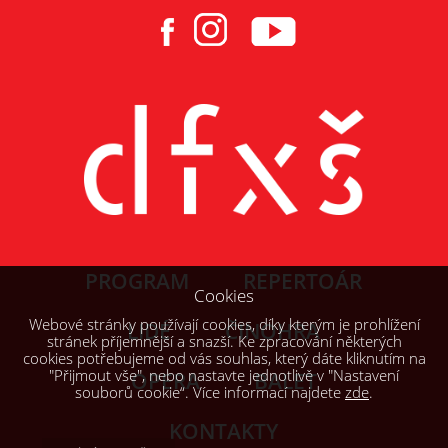
PROGRAM
REPERTOÁR
Cookies
Webové stránky používají cookies, díky kterým je prohlížení
LIDÉ
ČINOHRA
stránek příjemnější a snazší. Ke zpracování některých
cookies potřebujeme od vás souhlas, který dáte kliknutím na
"Přijmout vše", nebo nastavte jednotlivě v "Nastavení
OPERA
BALET
souborů cookie“. Více informací najdete
zde
.
KONTAKTY