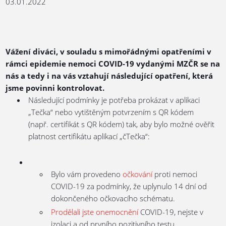
03.01.2022
Vážení diváci, v souladu s mimořádnými opatřeními v
rámci epidemie nemoci COVID-19 vydanými MZČR se na
nás a tedy i na vás vztahují následující opatření, která
jsme povinni kontrolovat.
Následující podmínky je potřeba prokázat v aplikaci
„Tečka“ nebo vytištěným potvrzením s QR kódem
(např. certifikát s QR kódem) tak, aby bylo možné ověřit
platnost certifikátu aplikací „čTečka“:
Bylo vám provedeno
očkování
proti nemoci
COVID-19 za podmínky, že uplynulo 14 dní od
dokončeného očkovacího schématu.
Prodělali jste onemocnění
COVID-19, nejste v
izolaci a od prvního pozitivního testu