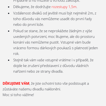
Případně si ho můžete u vchodu zakoupit.
Děkujeme, že dodržujte
rozestupy 1,5m
.
Vzdálenost diváků od jeviště musí být nejméně 2m, z
toho důvodu vás nemůžeme usadit do první řady
nebo do první lože.
Pokud se stane, že se neprokážete žádným z výše
uvedených potvrzení, moc litujeme, ale do prostoru
konání vás nemůžeme pustit. Vstupné vám bude
vráceno formou dárkových poukazů s platností jeden
rok.
Stejně tak vám vaše vstupné vrátíme i v případě, že
dojde ke zrušení představení z důvodu vládních
nařízení nebo ze strany divadla.
DĚKUJEME VÁM
, že jste ochotní toto vše podstoupit a
zůstáváte našemu divadlu nakloněni.
Moc si toho vážíme!