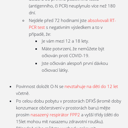
(antigenního, či PCR) neuplynulo více než 180
dní.
Nejdéle před 72 hodinami jste
absolvovali RT-
PCR test
s negativním výsledkem a to v
případě, že:
Je vám mezi 12 a 18 lety.
Máte potvrzení, že nemůžete být
očkován proti COVID-19.
Jste očkován alespoň první dávkou
očkovací látky.
Povinnost doložit O-N se
nevztahuje na děti do 12 let
včetně.
Po celou dobu pobytu v prostorách DFXŠ (kromě doby
konzumace občerstvení v prostorách baru) mějte
prosím
nasazený respirátor FPP2
a vyšší třídy (děti do
15let mohou mít nasazenu zdravotní roušku).