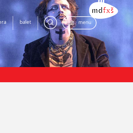
era
balet
menu