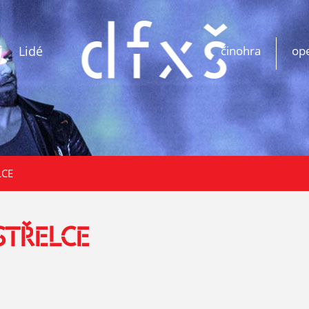
Lidé
činohra
op
LCE
STŘELCE