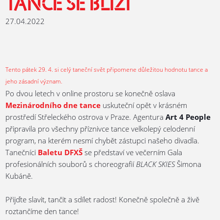
TANCE SE BLÍŽÍ
27.04.2022
Tento pátek 29. 4. si celý taneční svět připomene důležitou hodnotu tance a
jeho zásadní význam.
Po dvou letech v online prostoru se konečně oslava
Mezinárodního dne tance
uskuteční opět v krásném
prostředí Střeleckého ostrova v Praze. Agentura
Art 4 People
připravila pro všechny příznivce tance velkolepý celodenní
program, na kterém nesmí chybět zástupci našeho divadla.
Tanečníci
Baletu DFXŠ
se představí ve večerním Gala
profesionálních souborů s choreografií
BLACK SKIES
Šimona
Kubáně.
Přijďte slavit, tančit a sdílet radost! Konečně společně a živě
roztančíme den tance!