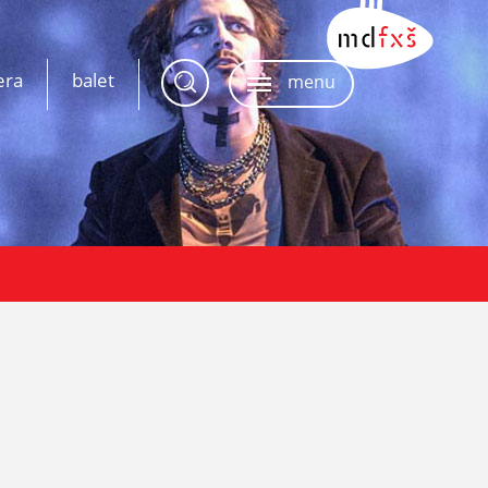
era
balet
menu