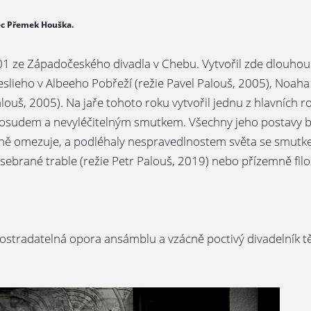
rec Přemek Houška.
2001 ze Západočeského divadla v Chebu. Vytvořil zde dlouhou
eslieho v Albeeho Pobřeží (režie Pavel Palouš, 2005), Noaha 
ouš, 2005). Na jaře tohoto roku vytvořil jednu z hlavních rol
sudem a nevyléčitelným smutkem. Všechny jeho postavy byly
tálně omezuje, a podléhaly nespravedlnostem světa se smutk
ebrané trable (režie Petr Palouš, 2019) nebo přízemně filozo
postradatelná opora ansámblu a vzácně poctivý divadelník t