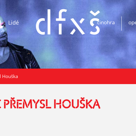
Lidé
činohra
op
l Houška
C PŘEMYSL HOUŠKA