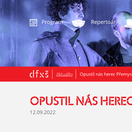
.
Program
Repertoár
Aktuality
Opustil nás herec Přemys
OPUSTIL NÁS HERE
12.09.2022