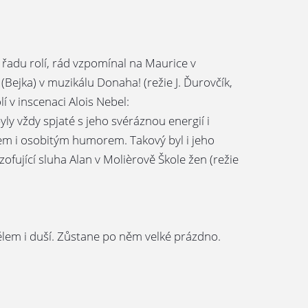
 řadu rolí, rád vzpomínal na Maurice v
(Bejka) v muzikálu Donaha! (režie J. Ďurovčík,
í v inscenaci Alois Nebel:
 vždy spjaté s jeho svéráznou energií i
em i osobitým humorem. Takový byl i jeho
fující sluha Alan v Molièrově Škole žen (režie
ělem i duší. Zůstane po něm velké prázdno.