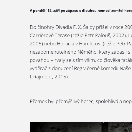
V pondělí 12. září po zápasu s dlouhou nemocí zemřel he
Do činohry Divadla F. X. Šaldy přišel v roce 
Carrièrově Terase (režie Petr Palouš, 2002), L
2005) nebo Horacia v Hamletovi (režie Petr Pal
nezapomenutelného Němého, který zápasil s o
povahou – rvaly se s tím vším, co člověka fa
vyděrač z donucení Reg v černé komedii Naše s
I. Rajmont, 2015).
Přemek byl přemýšlivý herec, spolehlivá a ne