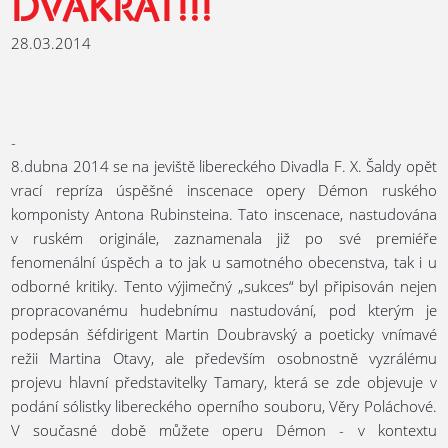
DVAKRÁT!!!
28.03.2014
-
8.dubna 2014 se na jeviště libereckého Divadla F. X. Šaldy opět
vrací repríza úspěšné inscenace opery Démon ruského
komponisty Antona Rubinsteina. Tato inscenace, nastudována
v ruském originále, zaznamenala již po své premiéře
fenomenální úspěch a to jak u samotného obecenstva, tak i u
odborné kritiky. Tento výjimečný „sukces“ byl připisován nejen
propracovanému hudebnímu nastudování, pod kterým je
podepsán šéfdirigent Martin Doubravský a poeticky vnímavé
režii Martina Otavy, ale především osobnostně vyzrálému
projevu hlavní představitelky Tamary, která se zde objevuje v
podání sólistky libereckého operního souboru, Věry Poláchové.
V současné době můžete operu Démon - v kontextu