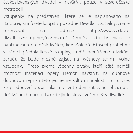
československých divadel – navštívit pouze v severočeské
metropoli.
Vstupenky na představení, které se je naplánováno na
8.dubna, si můžete koupit v pokladně Divadla F. X. Šaldy, či si je
rezervovat na adrese http://www.saldovo-
divadlo.cz/vstupenky/rezervace/. Derniéra této inscenace je
naplánována na měsíc květen, kde však představení proběhne
v rámci předplatitelské skupiny, tudíž nemůžeme divákům
zaručit, že bude možné zajistit na květnový termín volné
vstupenky. Proto zveme všechny diváky, kteří ještě neměli
možnost inscenaci opery Démon navštívit, na dubnové
dubnovou reprízu této jedinečné kulturní události – o to více,
že předpověď počasí hlásí na tento den zataženo, oblačno a
deštivě pochmurno. Tak kde jinde strávit večer než v divadle?