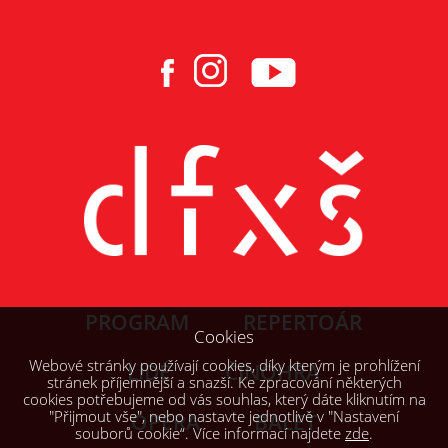
PROGRAM
REPERTOÁR
Cookies
Webové stránky používají cookies, díky kterým je prohlížení
LIDÉ
ČINOHRA
stránek příjemnější a snazší. Ke zpracování některých
cookies potřebujeme od vás souhlas, který dáte kliknutím na
"Přijmout vše", nebo nastavte jednotlivě v "Nastavení
OPERA
BALET
souborů cookie“. Více informací najdete
zde
.