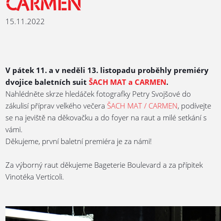
CARMEN
15.11.2022
V pátek 11. a v neděli 13. listopadu proběhly premiéry
dvojice baletních suit
ŠACH MAT a CARMEN
.
Nahlédněte skrze hledáček fotografky Petry Svojšové do
zákulisí příprav velkého večera
ŠACH MAT / CARMEN
, podívejte
se na jeviště na děkovačku a do foyer na raut a milé setkání s
vámi.
Děkujeme, první baletní premiéra je za námi!
Za výborný raut děkujeme Bageterie Boulevard a za přípitek
Vinotéka Verticoli.