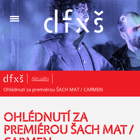
.
Aktuality
Ohlédnutí za premiérou ŠACH MAT / CARMEN
OHLÉDNUTÍ ZA
PREMIÉROU ŠACH MAT /