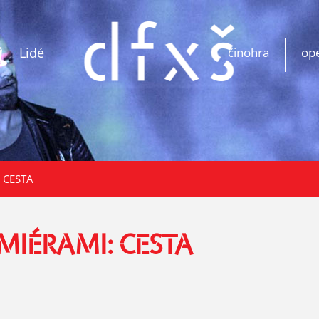
Lidé
činohra
op
: CESTA
MIÉRAMI: CESTA