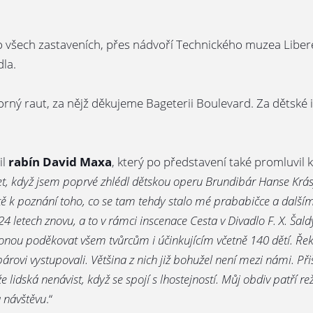
všech zastaveních, přes nádvoří Technického muzea Liberec,
la.
orný raut, za nějž děkujeme Bageterii Boulevard. Za dětské 
il
rabín David Maxa
, který po představení také promluvil 
et, když jsem poprvé zhlédl dětskou operu Brundibár Hanse Krásy,
ě k poznání toho, co se tam tehdy stalo mé prababičce a další
4 letech znovu, a to v rámci inscenace Cesta v Divadlo F. X. Šal
ponou poděkovat všem tvůrcům i účinkujícím včetně 140 dětí. Řekl
árovi vystupovali. Většina z nich již bohužel není mezi námi. Přišl
že lidská nenávist, když se spojí s lhostejností. Můj obdiv patří 
za návštěvu
.“