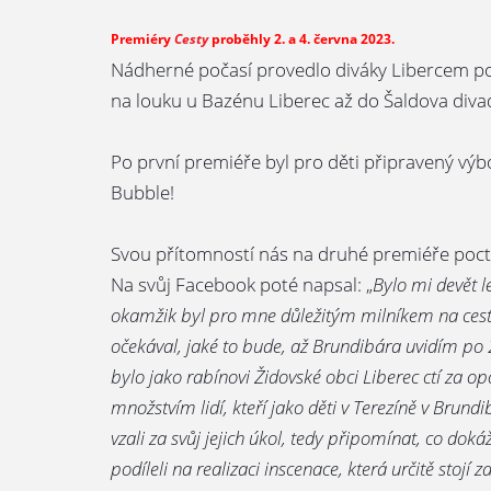
Premiéry
Cesty
proběhly 2. a 4. června 2023.
Nádherné počasí provedlo diváky Libercem po 
na louku u Bazénu Liberec až do Šaldova divad
Po první premiéře byl pro děti připravený výb
Bubble!
Svou přítomností nás na druhé premiéře poct
Na svůj Facebook poté napsal: „
Bylo mi devět l
okamžik byl pro mne důležitým milníkem na cest
očekával, jaké to bude, až Brundibára uvidím po 2
bylo jako rabínovi Židovské obci Liberec ctí za o
množstvím lidí, kteří jako děti v Terezíně v Brundib
vzali za svůj jejich úkol, tedy připomínat, co doká
podíleli na realizaci inscenace, která určitě stojí 