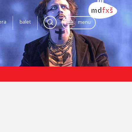
era
balet
menu