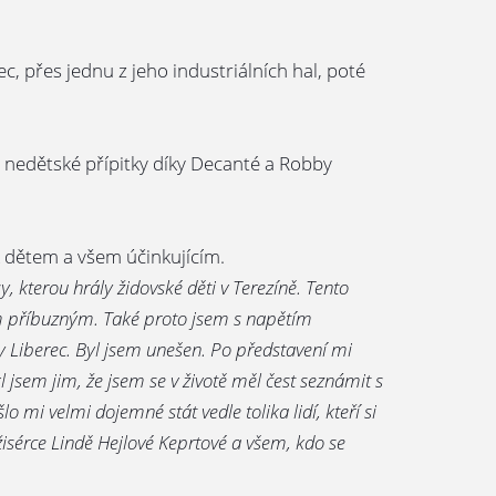
 přes jednu z jeho industriálních hal, poté
i nedětské přípitky díky Decanté a Robby
k dětem a všem účinkujícím.
 kterou hrály židovské děti v Terezíně. Tento
m příbuzným. Také proto jsem s napětím
dy Liberec. Byl jsem unešen. Po představení mi
 jsem jim, že jsem se v životě měl čest seznámit s
o mi velmi dojemné stát vedle tolika lidí, kteří si
režisérce Lindě Hejlové Keprtové a všem, kdo se