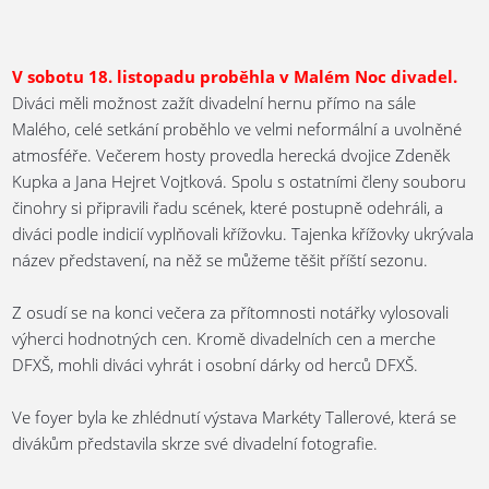
V sobotu 18. listopadu proběhla v Malém Noc divadel.
Diváci měli možnost zažít divadelní hernu přímo na sále
Malého, celé setkání proběhlo ve velmi neformální a uvolněné
atmosféře. Večerem hosty provedla herecká dvojice Zdeněk
Kupka a Jana Hejret Vojtková. Spolu s ostatními členy souboru
činohry si připravili řadu scének, které postupně odehráli, a
diváci podle indicií vyplňovali křížovku. Tajenka křížovky ukrývala
název představení, na něž se můžeme těšit příští sezonu.
Z osudí se na konci večera za přítomnosti notářky vylosovali
výherci hodnotných cen. Kromě divadelních cen a merche
DFXŠ, mohli diváci vyhrát i osobní dárky od herců DFXŠ.
Ve foyer byla ke zhlédnutí výstava Markéty Tallerové, která se
divákům představila skrze své divadelní fotografie.