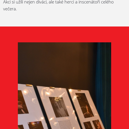
Akci si užili nejen diváci, ale také herci a inscenátoři celého
večera.