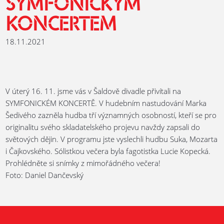
SYMFONICKÝM
KONCERTEM
18.11.2021
V úterý 16. 11. jsme vás v Šaldově divadle přivítali na
SYMFONICKÉM KONCERTĚ. V hudebním nastudování Marka
Šedivého zazněla hudba tří významných osobností, kteří se pro
originalitu svého skladatelského projevu navždy zapsali do
světových dějin. V programu jste vyslechli hudbu Suka, Mozarta
i Čajkovského. Sólistkou večera byla fagotistka Lucie Kopecká.
Prohlédněte si snímky z mimořádného večera!
Foto: Daniel Dančevský