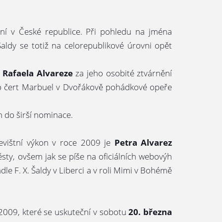
ění v České republice. Při pohledu na jména
Šaldy se totiž na celorepublikové úrovni opět
k
Rafaela Alvareze
za jeho osobité ztvárnění
ko čert Marbuel v Dvořákově pohádkové opeře
 do širší nominace.
jevištní výkon v roce 2009 je
Petra Alvarez
ěsty, ovšem jak se píše na oficiálních webovýh
dle F. X. Šaldy v Liberci a v roli Mimi v Bohémě
009, které se uskuteční v sobotu
20. března