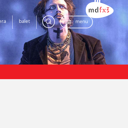
era
balet
menu