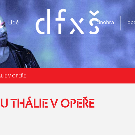
Lidé
činohra
op
LIE V OPEŘE
 THÁLIE V OPEŘE