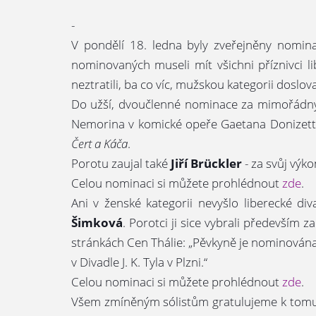
-
V pondělí 18. ledna byly zveřejněny nomina
nominovaných museli mít všichni příznivci li
neztratili, ba co víc, mužskou kategorii doslova 
Do užší, dvoučlenné nominace za mimořádný 
Nemorina v komické opeře Gaetana Donizet
Čert a Káča
.
Porotu zaujal také
Jiří Brückler
- za svůj výkon
Celou nominaci si můžete prohlédnout
zde
.
Ani v ženské kategorii nevyšlo liberecké d
Šimková
. Porotci ji sice vybrali především
stránkách Cen Thálie: „Pěvkyně je nominována
v Divadle J. K. Tyla v Plzni.“
Celou nominaci si můžete prohlédnout
zde
.
Všem zmíněným sólistům gratulujeme k tomut