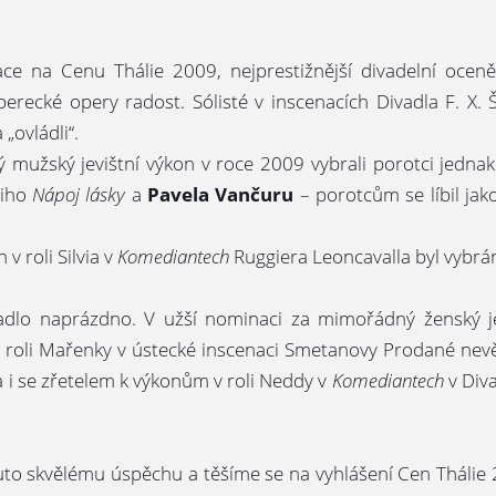
ce na Cenu Thálie 2009, nejprestižnější divadelní ocen
berecké opery radost. Sólisté v inscenacích Divadla F. X. 
„ovládli“.
mužský jevištní výkon v roce 2009 vybrali porotci jedna
tiho
Nápoj lásky
a
Pavela Vančuru
– porotcům se líbil ja
 v roli Silvia v
Komediantech
Ruggiera Leoncavalla byl vybrán
ivadlo naprázdno. V užší nominaci za mimořádný ženský 
 za roli Mařenky v ústecké inscenaci Smetanovy Prodané nev
 i se zřetelem k výkonům v roli Neddy v
Komediantech
v Diva
o skvělému úspěchu a těšíme se na vyhlášení Cen Thálie 2