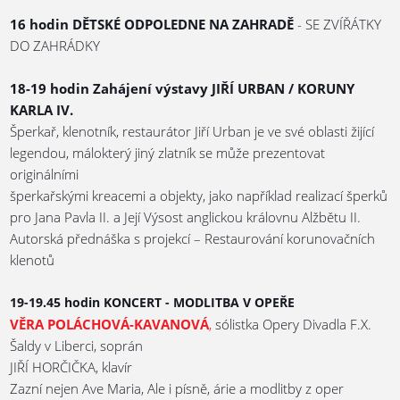
16 hodin DĚTSKÉ ODPOLEDNE NA ZAHRADĚ
- SE ZVÍŘÁTKY
DO ZAHRÁDKY
18-19 hodin Zahájení výstavy JIŘÍ URBAN / KORUNY
KARLA IV.
Šperkař, klenotník, restaurátor Jiří Urban je ve své oblasti žijící
legendou, málokterý jiný zlatník se může prezentovat
originálními
šperkařskými kreacemi a objekty, jako například realizací šperků
pro Jana Pavla II. a Její Výsost anglickou královnu Alžbětu II.
Autorská přednáška s projekcí – Restaurování korunovačních
klenotů
19-19.45 hodin KONCERT - MODLITBA V OPEŘE
VĚRA POLÁCHOVÁ-KAVANOVÁ
,
sólistka Opery Divadla F.X.
Šaldy v Liberci, soprán
JIŘÍ HORČIČKA, klavír
Zazní nejen Ave Maria, Ale i písně, árie a modlitby z oper