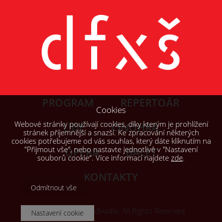
PROGRAM
REPERTOÁR
Cookies
Webové stránky používají cookies, díky kterým je prohlížení
LIDÉ
ČINOHRA
stránek příjemnější a snazší. Ke zpracování některých
cookies potřebujeme od vás souhlas, který dáte kliknutím na
"Přijmout vše", nebo nastavte jednotlivě v "Nastavení
OPERA
BALET
souborů cookie“. Více informací najdete
zde
.
KONTAKTY
Odmítnout vše
© 2026, Šaldovo divadlo. All Rights Reserved
Nastavení cookie