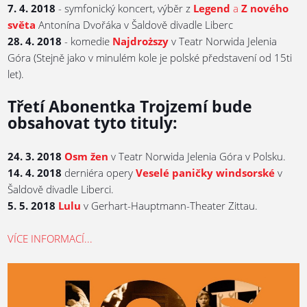
7. 4. 2018
- symfonický koncert, výběr z
Legend
a
Z nového
světa
Antonína Dvořáka v Šaldově divadle Liberc
28. 4. 2018
- komedie
Najdroższy
v Teatr Norwida Jelenia
Góra (Stejně jako v minulém kole je polské představení od 15ti
let).
Třetí Abonentka Trojzemí bude
obsahovat tyto tituly:
24. 3. 2018
Osm žen
v Teatr Norwida Jelenia Góra v Polsku.
14. 4. 2018
derniéra opery
Veselé paničky windsorské
v
Šaldově divadle Liberci.
5. 5. 2018
Lulu
v Gerhart-Hauptmann-Theater Zittau.
VÍCE INFORMACÍ...