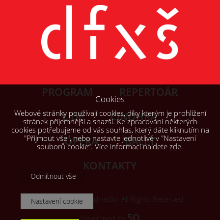
PROGRAM
REPERTOÁR
Cookies
Webové stránky používají cookies, díky kterým je prohlížení
LIDÉ
ČINOHRA
stránek příjemnější a snazší. Ke zpracování některých
cookies potřebujeme od vás souhlas, který dáte kliknutím na
"Přijmout vše", nebo nastavte jednotlivě v "Nastavení
OPERA
BALET
souborů cookie“. Více informací najdete
zde
.
KONTAKTY
Odmítnout vše
© 2026, Šaldovo divadlo. All Rights Reserved
Nastavení cookie
5Q
Developed by