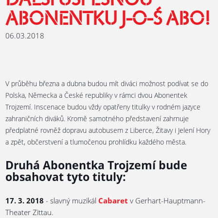
DALŠÍ ÚSPĚŠNOU
ABONENTKU J-O-Ś ABO!
06.03.2018
V průběhu března a dubna budou mít diváci možnost podívat se do
Polska, Německa a České republiky v rámci dvou Abonentek
Trojzemí. Inscenace budou vždy opatřeny titulky v rodném jazyce
zahraničních diváků. Kromě samotného představení zahrnuje
předplatné rovněž dopravu autobusem z Liberce, Žitavy i Jelení Hory
a zpět, občerstvení a tlumočenou prohlídku každého města.
Druhá Abonentka Trojzemí bude
obsahovat tyto tituly:
17. 3. 2018
- slavný muzikál
Cabaret
v Gerhart-Hauptmann-
Theater Zittau.