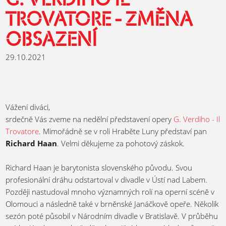
G. VERDIHO IL
TROVATORE - ZMĚNA
OBSAZENÍ
29.10.2021
Vážení diváci,
srdečně Vás zveme na nedělní představení opery
G. Verdiho - Il
Trovatore
. Mimořádně se v roli Hraběte Luny představí pan
Richard Haan
. Velmi děkujeme za pohotový záskok.
Richard Haan je barytonista slovenského původu. Svou
profesionální dráhu odstartoval v divadle v Ústí nad Labem.
Později nastudoval mnoho významných rolí na operní scéně v
Olomouci a následně také v brněnské Janáčkově opeře. Několik
sezón poté působil v Národním divadle v Bratislavě. V průběhu