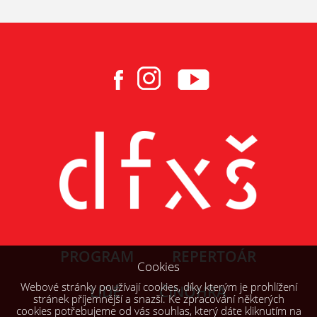
PROGRAM
REPERTOÁR
Cookies
Webové stránky používají cookies, díky kterým je prohlížení
LIDÉ
ČINOHRA
stránek příjemnější a snazší. Ke zpracování některých
cookies potřebujeme od vás souhlas, který dáte kliknutím na