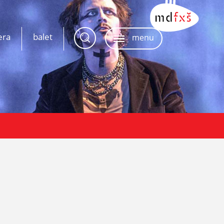
era
balet
menu