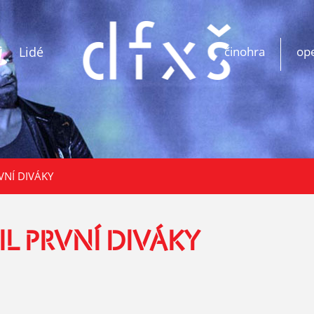
Lidé
činohra
op
VNÍ DIVÁKY
L PRVNÍ DIVÁKY