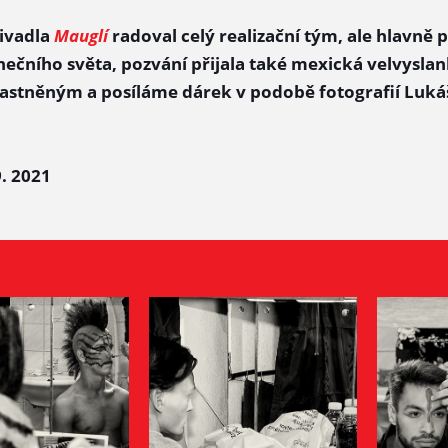
ivadla
Mauglí
radoval celý realizační tým, ale hlavně p
anečního světa, pozvání přijala také mexická velvysl
stněným a posíláme dárek v podobě fotografií Lukáš
9. 2021