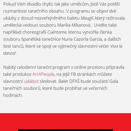
Pokud Vám divadlo chybí, tak jako umělcům, jistě Vás potěší
rozmanitost tanečního obsahu. V programu se objeví dvě
ukázky z dosud nezveřejněného baletu
Mauglí
, který režírovala
umělecká vedoucí souboru Marika Mikanová. Uvidíte také
například choreografii
Cuéntame
, kterou vytvořila členka
souboru španělská tanečnice Nuria Cazorla García, a dalších
šest tanců, které se spojí ve výjimečný slavnostní večer
Viva la
danza!
.
Nabitý celodenní taneční program v online prostoru připravila
také produkce
Art4People
, na jejíž FB stránkách můžete
slavnostní
událost
sledovat. Balet DFXŠ bude součástí Gala
tanečních souborů, které bude probíhat ve večerních
hodinách.