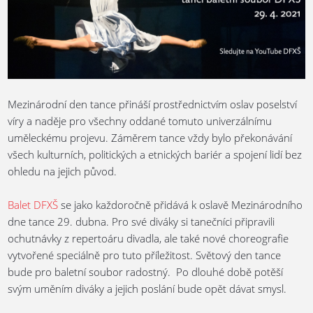
Mezinárodní den tance přináší prostřednictvím oslav poselství
víry a naděje pro všechny oddané tomuto univerzálnímu
uměleckému projevu. Záměrem tance vždy bylo překonávání
všech kulturních, politických a etnických bariér a spojení lidí bez
ohledu na jejich původ.
Balet DFXŠ
se jako každoročně přidává k oslavě Mezinárodního
dne tance 29. dubna. Pro své diváky si tanečníci připravili
ochutnávky z repertoáru divadla, ale také nové choreografie
vytvořené speciálně pro tuto příležitost. Světový den tance
bude pro baletní soubor radostný. Po dlouhé době potěší
svým uměním diváky a jejich poslání bude opět dávat smysl.