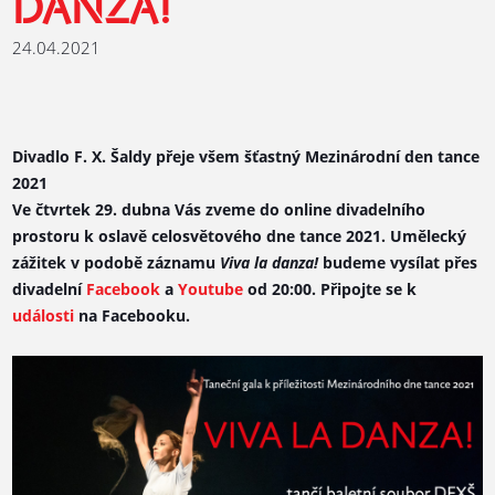
DANZA!
24.04.2021
Divadlo F. X. Šaldy přeje všem šťastný Mezinárodní den tance
2021
Ve čtvrtek 29. dubna Vás zveme do online divadelního
prostoru k oslavě celosvětového dne tance 2021. Umělecký
zážitek v podobě záznamu
Viva la danza!
budeme vysílat přes
divadelní
Facebook
a
Youtube
od 20:00. Připojte se k
události
na Facebooku.