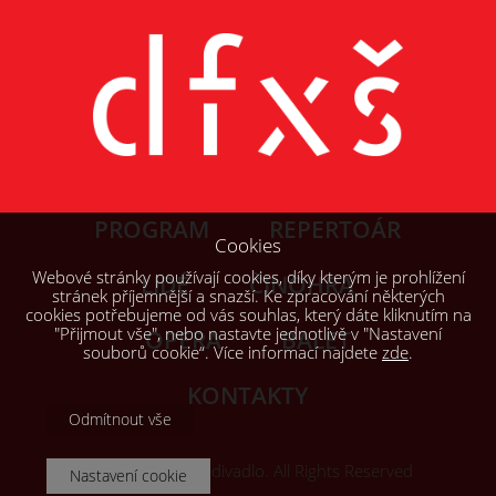
PROGRAM
REPERTOÁR
Cookies
Webové stránky používají cookies, díky kterým je prohlížení
LIDÉ
ČINOHRA
stránek příjemnější a snazší. Ke zpracování některých
cookies potřebujeme od vás souhlas, který dáte kliknutím na
"Přijmout vše", nebo nastavte jednotlivě v "Nastavení
OPERA
BALET
souborů cookie“. Více informací najdete
zde
.
KONTAKTY
Odmítnout vše
© 2026, Šaldovo divadlo. All Rights Reserved
Nastavení cookie