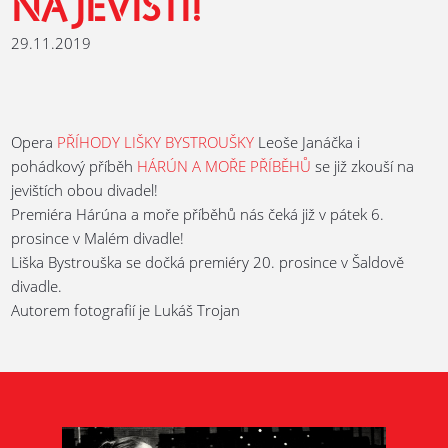
NA JEVIŠTI!
29.11.2019
Opera
PŘÍHODY LIŠKY BYSTROUŠKY
Leoše Janáčka i
pohádkový příběh
HÁRÚN A MOŘE PŘÍBĚHŮ
se již zkouší na
jevištích obou divadel!
Premiéra Hárúna a moře příběhů nás čeká již v pátek 6.
prosince v Malém divadle!
Liška Bystrouška se dočká premiéry 20. prosince v Šaldově
divadle.
Autorem fotografií je Lukáš Trojan