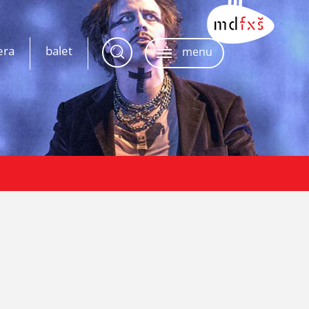
era
balet
menu