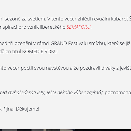
tošní sezoně za světlem. V tento večer zhlédl revuální kabare
í inspirací pro vznik libereckého
SEMAFORU
.
ned tři ocenění v rámci GRAND Festivalu smíchu, který se j
udělen titul KOMEDIE ROKU.
večer poctil svou návštěvou a že pozdravil diváky z jevišt
řed čtyřiašedesáti lety, ještě někoho vůbec zajímá
,“ poznamenal
. října. Děkujeme!