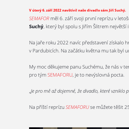
V úterý 6. září 2022 navštívil naše divadlo sám Jiří Suchý.
SEMAFOR
měl 6. září svoji první reprízu v le
Suchý
, který byl spolu s Jiřím Šlitrem největš
Na jaře roku 2022 navíc představení získalo h
v Pardubicích. Na začátku května mu tak byl 
My moc děkujeme panu Suchému, že nás v tento 
pro tým
SEMAFORU
, je to nevýslovná pocta.
„
Je pro mě až dojemné, že divadlo, které vzniklo p
Na příští reprízu
SEMAFORU
se můžete těšit 25