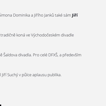
t Šimona Dominika a Jiřího Janků také sám
Jiří
iž tradičně koná ve Východočeském divadle
ě Šaldova divadla. Pro celé DFXŠ, a především
 Jiří Suchý v půlce aplausu publika.