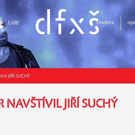
Lidé
činohra
op
vil JIŘÍ SUCHÝ
 NAVŠTÍVIL JIŘÍ SUCHÝ