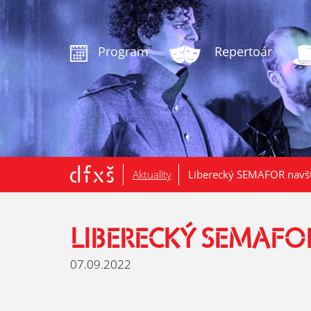
.
Program
Repertoár
Aktuality
Liberecký SEMAFOR navští
LIBERECKÝ SEMAFOR
07.09.2022