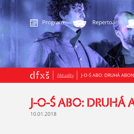
.
Program
Repertoár
Aktuality
J-O-Ś ABO: DRUHÁ ABON
J-O-Ś ABO: DRUHÁ
10.01.2018