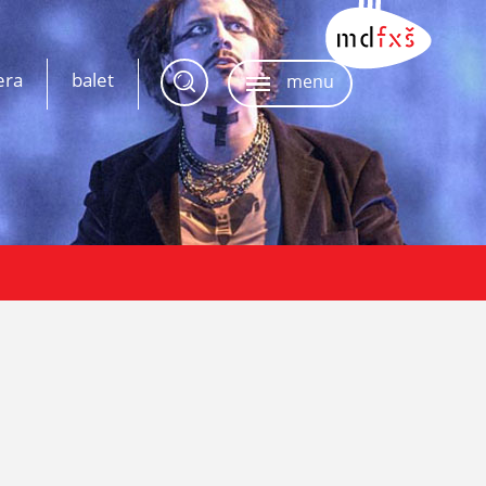
era
balet
menu