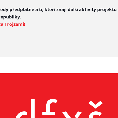
y předplatné a ti, kteří znají další aktivity projektu
republiky.
a Trojzemí!