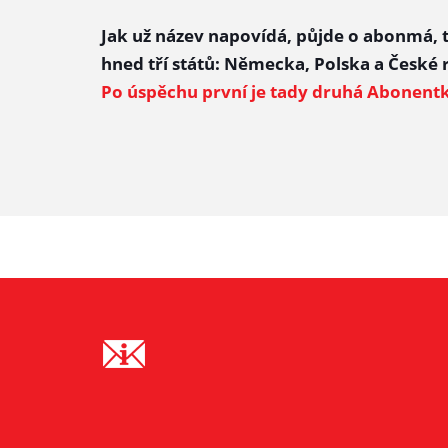
Jak už název napovídá, půjde o abonmá, ted
hned tří států: Německa, Polska a České 
Po úspěchu první je tady druhá Abonentk