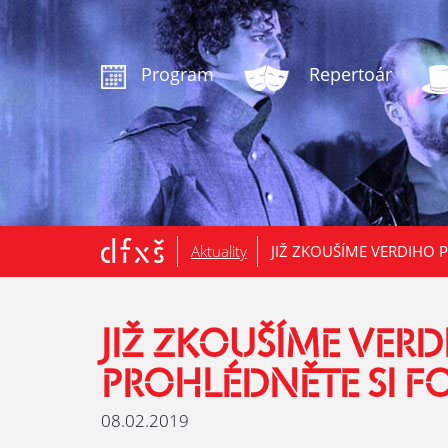
.
Program
Repertoár
Aktuality
JIŽ ZKOUŠÍME VERDIHO 
JIŽ ZKOUŠÍME VER
PROHLÉDNĚTE SI F
08.02.2019