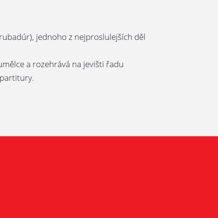
rubadúr), jednoho z nejproslulejších děl
mělce a rozehrává na jevišti řadu
partitury.