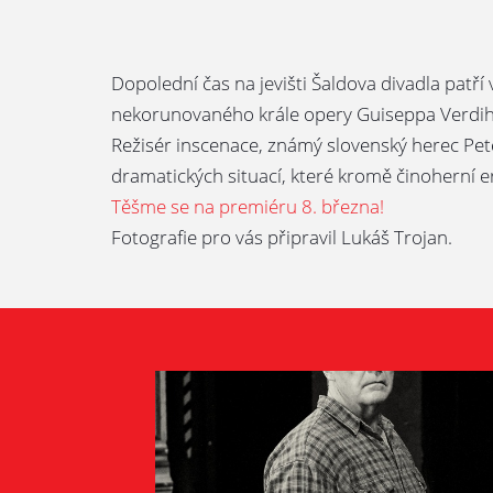
Dopolední čas na jevišti Šaldova divadla pat
nekorunovaného krále opery Guiseppa Verdih
Režisér inscenace, známý slovenský herec Pete
dramatických situací, které kromě činoherní er
Těšme se na premiéru 8. března!
Fotografie pro vás připravil Lukáš Trojan.