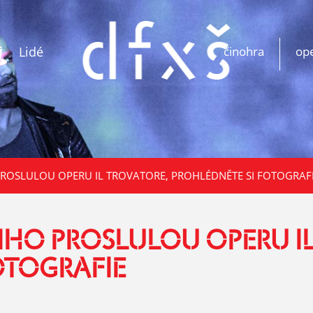
Lidé
činohra
op
PROSLULOU OPERU IL TROVATORE, PROHLÉDNĚTE SI FOTOGRAF
DIHO PROSLULOU OPERU I
OTOGRAFIE