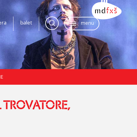
era
balet
menu
IE
L TROVATORE,