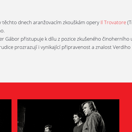
ří v těchto dnech aranžovacím zkouškám opery
Il Trovatore
(T
o.
r Gábor přistupuje k dílu z pozice zkušeného činoherního u
udice prozrazují i vynikající připravenost a znalost Verdiho 