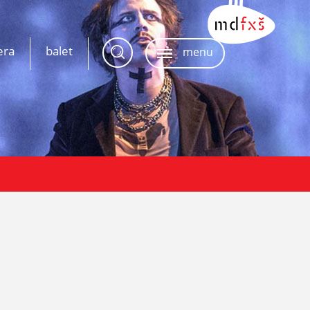
era
balet
menu