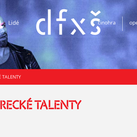
Lidé
činohra
op
 TALENTY
RECKÉ TALENTY