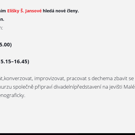
ením
Elišky Š. Jansové
hledá nové členy.
n.
n:
5.00)
15.15–16.45)
át,konverzovat, improvizovat, pracovat s dechema zbavit se
ci kurzu společně připraví divadelnípředstavení na jevišti M
nograficky.